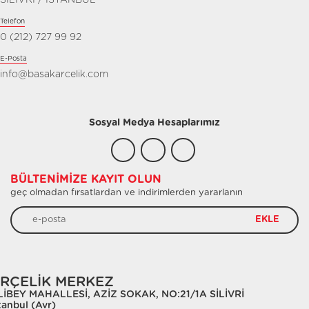
SİLİVRİ / İSTANBUL
Telefon
0 (212) 727 99 92
E-Posta
info@basakarcelik.com
Sosyal Medya Hesaplarımız
BÜLTENIMIZE KAYIT OLUN
geç olmadan fırsatlardan ve indirimlerden yararlanın
EKLE
RÇELİK MERKEZ
LİBEY MAHALLESİ, AZİZ SOKAK, NO:21/1A SİLİVRİ
tanbul (Avr)