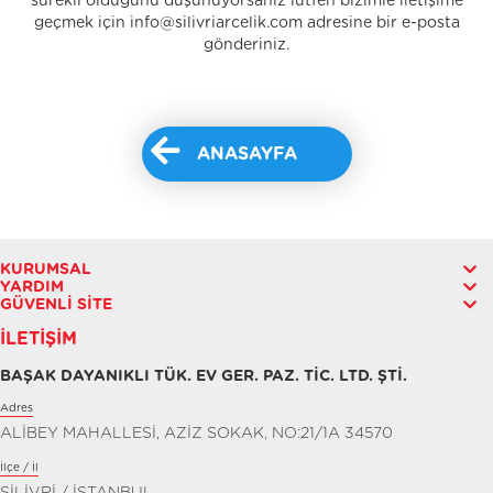
sürekli olduğunu düşünüyorsanız lütfen bizimle iletişime
geçmek için info@silivriarcelik.com adresine bir e-posta
gönderiniz.
ANASAYFA
KURUMSAL
YARDIM
GÜVENLI SITE
İLETIŞIM
BAŞAK DAYANIKLI TÜK. EV GER. PAZ. TİC. LTD. ŞTİ.
Adres
ALİBEY MAHALLESİ, AZİZ SOKAK, NO:21/1A 34570
İlçe / İl