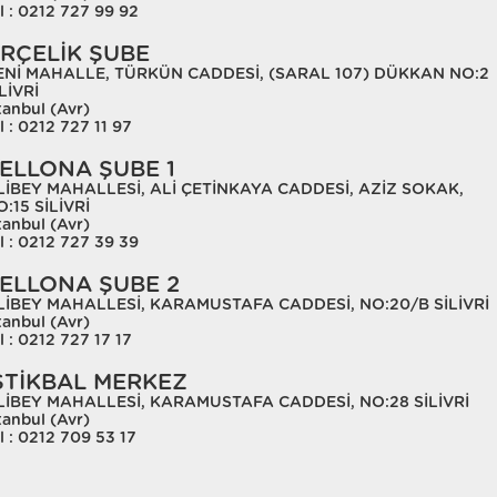
l : 0212 727 99 92
RÇELİK ŞUBE
ENİ MAHALLE, TÜRKÜN CADDESİ, (SARAL 107) DÜKKAN NO:2
LİVRİ
tanbul (Avr)
l : 0212 727 11 97
ELLONA ŞUBE 1
LİBEY MAHALLESİ, ALİ ÇETİNKAYA CADDESİ, AZİZ SOKAK,
:15 SİLİVRİ
tanbul (Avr)
l : 0212 727 39 39
ELLONA ŞUBE 2
LİBEY MAHALLESİ, KARAMUSTAFA CADDESİ, NO:20/B SİLİVRİ
tanbul (Avr)
l : 0212 727 17 17
STİKBAL MERKEZ
LİBEY MAHALLESİ, KARAMUSTAFA CADDESİ, NO:28 SİLİVRİ
tanbul (Avr)
l : 0212 709 53 17