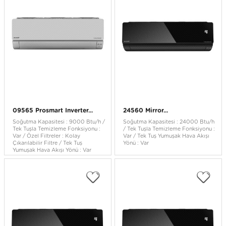
09565 Prosmart Inverter...
24560 Mirror...
Soğutma Kapasitesi : 9000 Btu/h /
Soğutma Kapasitesi : 24000 Btu/h
Tek Tuşla Temizleme Fonksiyonu :
/ Tek Tuşla Temizleme Fonksiyonu :
Var / Özel Filtreler : Kolay
Var / Tek Tuş Yumuşak Hava Akışı
Çıkarılabilir Filtre / Tek Tuş
Yönü : Var
Yumuşak Hava Akışı Yönü : Var