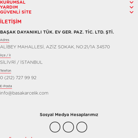
KURUMSAL
YARDIM
GÜVENLI SITE
İLETIŞIM
BAŞAK DAYANIKLI TÜK. EV GER. PAZ. TİC. LTD. ŞTİ.
Adres
ALİBEY MAHALLESİ, AZİZ SOKAK, NO:21/1A 34570
İlçe / İl
SİLİVRİ / İSTANBUL
Telefon
0 (212) 727 99 92
E-Posta
info@basakarcelik.com
Sosyal Medya Hesaplarımız