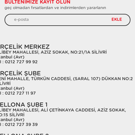
BÜLTENIMIZE KAYIT OLUN
geç olmadan fırsatlardan ve indirimlerden yararlanın
EKLE
RÇELİK MERKEZ
LİBEY MAHALLESİ, AZİZ SOKAK, NO:21/1A SİLİVRİ
tanbul (Avr)
l : 0212 727 99 92
RÇELİK ŞUBE
ENİ MAHALLE, TÜRKÜN CADDESİ, (SARAL 107) DÜKKAN NO:2
LİVRİ
tanbul (Avr)
l : 0212 727 11 97
ELLONA ŞUBE 1
LİBEY MAHALLESİ, ALİ ÇETİNKAYA CADDESİ, AZİZ SOKAK,
:15 SİLİVRİ
tanbul (Avr)
l : 0212 727 39 39