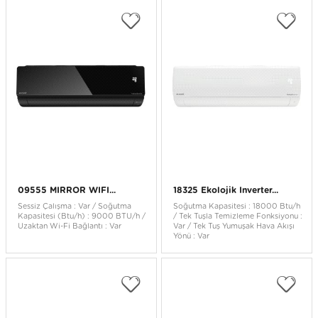
09555 MIRROR WIFI...
18325 Ekolojik Inverter...
Sessiz Çalışma : Var / Soğutma
Soğutma Kapasitesi : 18000 Btu/h
Kapasitesi (Btu/h) : 9000 BTU/h /
/ Tek Tuşla Temizleme Fonksiyonu :
Uzaktan Wi-Fi Bağlantı : Var
Var / Tek Tuş Yumuşak Hava Akışı
Yönü : Var