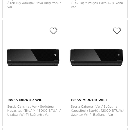
/ Tek Tuş Yumuşak Hava Akışı Yönü :
/ Tek Tuş Yumuşak Hava Akışı Yönü :
Var
Var
18555 MIRROR WIFI...
12555 MIRROR WIFI...
Sessiz Çalışma : Var / Soğutma
Sessiz Çalışma : Var / Soğutma
Kapasitesi (Btu/h) : 18000 BTU/h /
Kapasitesi (Btu/h) : 12000 BTU/h /
Uzaktan Wi-Fi Bağlantı : Var
Uzaktan Wi-Fi Bağlantı : Var