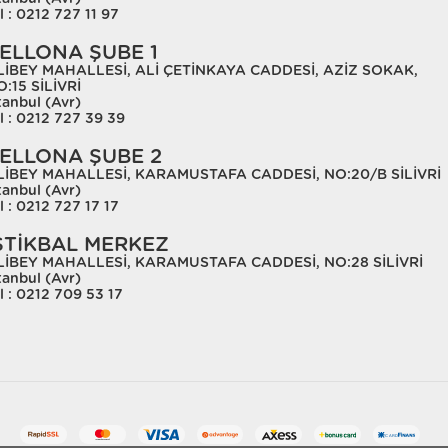
l : 0212 727 11 97
ELLONA ŞUBE 1
LİBEY MAHALLESİ, ALİ ÇETİNKAYA CADDESİ, AZİZ SOKAK,
:15 SİLİVRİ
tanbul (Avr)
l : 0212 727 39 39
ELLONA ŞUBE 2
LİBEY MAHALLESİ, KARAMUSTAFA CADDESİ, NO:20/B SİLİVRİ
tanbul (Avr)
l : 0212 727 17 17
STİKBAL MERKEZ
LİBEY MAHALLESİ, KARAMUSTAFA CADDESİ, NO:28 SİLİVRİ
tanbul (Avr)
l : 0212 709 53 17