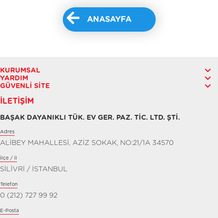
ANASAYFA
KURUMSAL
YARDIM
GÜVENLI SITE
İLETIŞIM
BAŞAK DAYANIKLI TÜK. EV GER. PAZ. TİC. LTD. ŞTİ.
Adres
ALİBEY MAHALLESİ, AZİZ SOKAK, NO:21/1A 34570
İlçe / İl
SİLİVRİ / İSTANBUL
Telefon
0 (212) 727 99 92
E-Posta