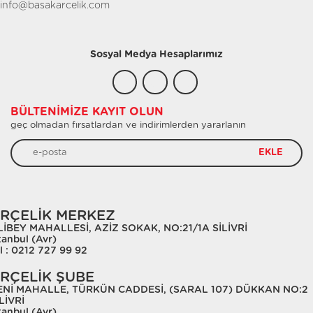
info@basakarcelik.com
Sosyal Medya Hesaplarımız
BÜLTENIMIZE KAYIT OLUN
geç olmadan fırsatlardan ve indirimlerden yararlanın
EKLE
RÇELİK MERKEZ
LİBEY MAHALLESİ, AZİZ SOKAK, NO:21/1A SİLİVRİ
tanbul (Avr)
l : 0212 727 99 92
RÇELİK ŞUBE
ENİ MAHALLE, TÜRKÜN CADDESİ, (SARAL 107) DÜKKAN NO:2
LİVRİ
tanbul (Avr)