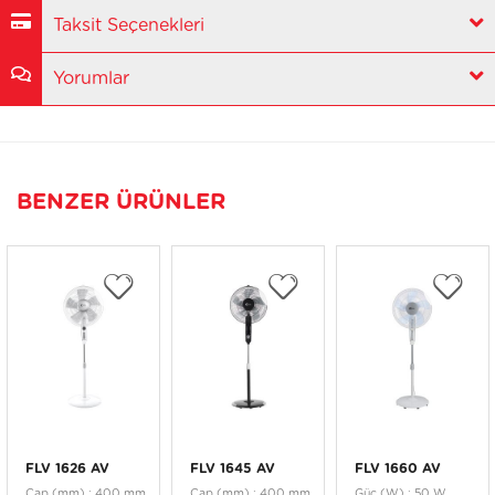
Taksit Seçenekleri
Yorumlar
BENZER ÜRÜNLER
FLV 1626 AV
FLV 1645 AV
FLV 1660 AV
Çap (mm) : 400 mm
Çap (mm) : 400 mm
Güç (W) : 50 W