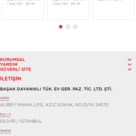
/ Güç (W) : 50 W
/ Güç (W) : 60 W
KURUMSAL
YARDIM
GÜVENLI SITE
İLETIŞIM
BAŞAK DAYANIKLI TÜK. EV GER. PAZ. TİC. LTD. ŞTİ.
Adres
ALİBEY MAHALLESİ, AZİZ SOKAK, NO:21/1A 34570
İlçe / İl
SİLİVRİ / İSTANBUL
Telefon