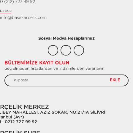
0 (212) 727 99 92
E-Posta
info@basakarcelik.com
Sosyal Medya Hesaplarımız
BÜLTENIMIZE KAYIT OLUN
geç olmadan fırsatlardan ve indirimlerden yararlanın
EKLE
RÇELİK MERKEZ
LİBEY MAHALLESİ, AZİZ SOKAK, NO:21/1A SİLİVRİ
tanbul (Avr)
l : 0212 727 99 92