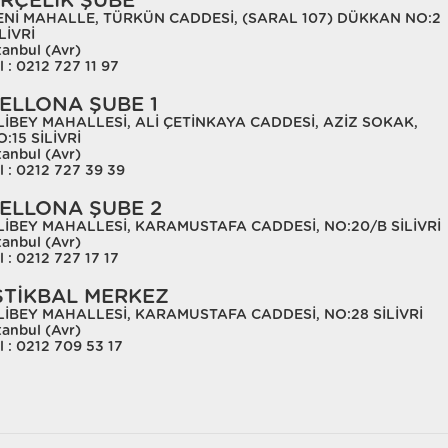
RÇELİK ŞUBE
ENİ MAHALLE, TÜRKÜN CADDESİ, (SARAL 107) DÜKKAN NO:2
LİVRİ
tanbul (Avr)
l : 0212 727 11 97
ELLONA ŞUBE 1
LİBEY MAHALLESİ, ALİ ÇETİNKAYA CADDESİ, AZİZ SOKAK,
:15 SİLİVRİ
tanbul (Avr)
l : 0212 727 39 39
ELLONA ŞUBE 2
LİBEY MAHALLESİ, KARAMUSTAFA CADDESİ, NO:20/B SİLİVRİ
tanbul (Avr)
l : 0212 727 17 17
STİKBAL MERKEZ
LİBEY MAHALLESİ, KARAMUSTAFA CADDESİ, NO:28 SİLİVRİ
tanbul (Avr)
l : 0212 709 53 17