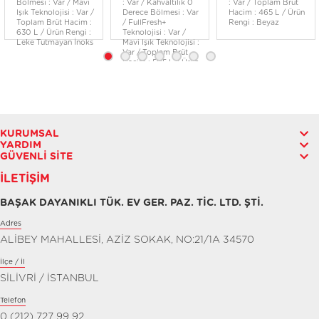
Bölmesi : Var / Mavi
: Var / Kahvaltılık 0
: Var / Toplam Brüt
Işık Teknolojisi : Var /
Derece Bölmesi : Var
Hacim : 465 L / Ürün
Toplam Brüt Hacim :
/ FullFresh+
Rengi : Beyaz
630 L / Ürün Rengi :
Teknolojisi : Var /
Leke Tutmayan İnoks
Mavi Işık Teknolojisi :
Var / Toplam Brüt
Hacim : 505 L / Ürün
Rengi : Siyah Cam
KURUMSAL
YARDIM
GÜVENLI SITE
İLETIŞIM
BAŞAK DAYANIKLI TÜK. EV GER. PAZ. TİC. LTD. ŞTİ.
Adres
ALİBEY MAHALLESİ, AZİZ SOKAK, NO:21/1A 34570
İlçe / İl
SİLİVRİ / İSTANBUL
Telefon
0 (212) 727 99 92