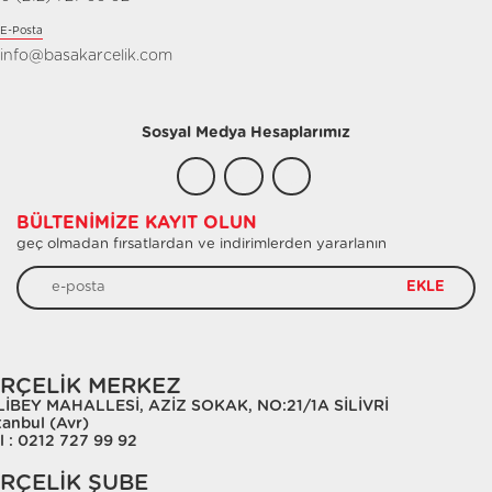
E-Posta
info@basakarcelik.com
Sosyal Medya Hesaplarımız
BÜLTENIMIZE KAYIT OLUN
geç olmadan fırsatlardan ve indirimlerden yararlanın
EKLE
RÇELİK MERKEZ
LİBEY MAHALLESİ, AZİZ SOKAK, NO:21/1A SİLİVRİ
tanbul (Avr)
l : 0212 727 99 92
RÇELİK ŞUBE