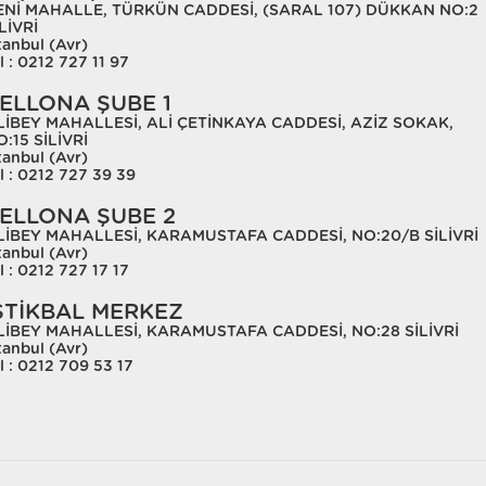
ENİ MAHALLE, TÜRKÜN CADDESİ, (SARAL 107) DÜKKAN NO:2
LİVRİ
tanbul (Avr)
l : 0212 727 11 97
ELLONA ŞUBE 1
LİBEY MAHALLESİ, ALİ ÇETİNKAYA CADDESİ, AZİZ SOKAK,
:15 SİLİVRİ
tanbul (Avr)
l : 0212 727 39 39
ELLONA ŞUBE 2
LİBEY MAHALLESİ, KARAMUSTAFA CADDESİ, NO:20/B SİLİVRİ
tanbul (Avr)
l : 0212 727 17 17
STİKBAL MERKEZ
LİBEY MAHALLESİ, KARAMUSTAFA CADDESİ, NO:28 SİLİVRİ
tanbul (Avr)
l : 0212 709 53 17