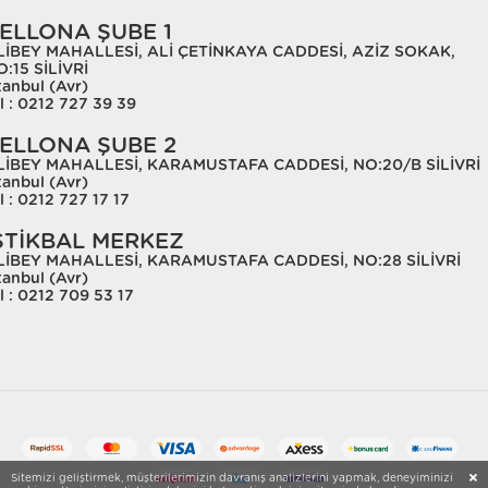
ELLONA ŞUBE 1
LİBEY MAHALLESİ, ALİ ÇETİNKAYA CADDESİ, AZİZ SOKAK,
:15 SİLİVRİ
tanbul (Avr)
l : 0212 727 39 39
ELLONA ŞUBE 2
LİBEY MAHALLESİ, KARAMUSTAFA CADDESİ, NO:20/B SİLİVRİ
tanbul (Avr)
l : 0212 727 17 17
STİKBAL MERKEZ
LİBEY MAHALLESİ, KARAMUSTAFA CADDESİ, NO:28 SİLİVRİ
tanbul (Avr)
l : 0212 709 53 17
Sitemizi geliştirmek, müşterilerimizin davranış analizlerini yapmak, deneyiminizi