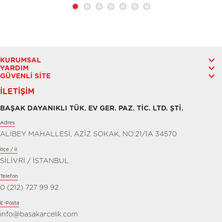
KURUMSAL
YARDIM
GÜVENLI SITE
İLETIŞIM
BAŞAK DAYANIKLI TÜK. EV GER. PAZ. TİC. LTD. ŞTİ.
Adres
ALİBEY MAHALLESİ, AZİZ SOKAK, NO:21/1A 34570
İlçe / İl
SİLİVRİ / İSTANBUL
Telefon
0 (212) 727 99 92
E-Posta
info@basakarcelik.com