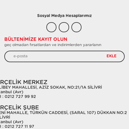
Sosyal Medya Hesaplarımız
BÜLTENIMIZE KAYIT OLUN
geç olmadan fırsatlardan ve indirimlerden yararlanın
EKLE
RÇELİK MERKEZ
LİBEY MAHALLESİ, AZİZ SOKAK, NO:21/1A SİLİVRİ
tanbul (Avr)
l : 0212 727 99 92
RÇELİK ŞUBE
ENİ MAHALLE, TÜRKÜN CADDESİ, (SARAL 107) DÜKKAN NO:2
LİVRİ
tanbul (Avr)
l : 0212 727 11 97