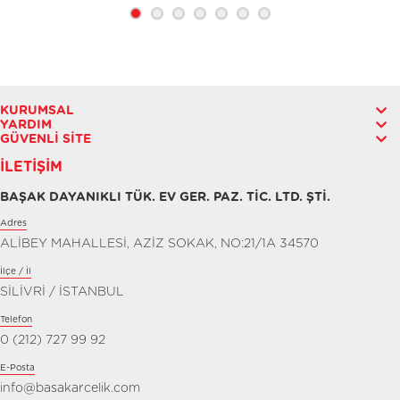
KURUMSAL
YARDIM
GÜVENLI SITE
İLETIŞIM
BAŞAK DAYANIKLI TÜK. EV GER. PAZ. TİC. LTD. ŞTİ.
Adres
ALİBEY MAHALLESİ, AZİZ SOKAK, NO:21/1A 34570
İlçe / İl
SİLİVRİ / İSTANBUL
Telefon
0 (212) 727 99 92
E-Posta
info@basakarcelik.com