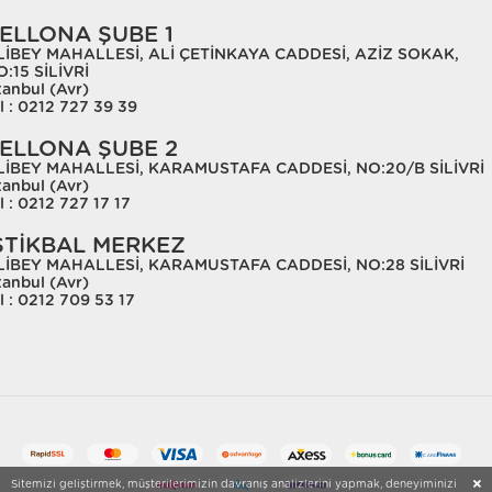
ELLONA ŞUBE 1
LİBEY MAHALLESİ, ALİ ÇETİNKAYA CADDESİ, AZİZ SOKAK,
:15 SİLİVRİ
tanbul (Avr)
l : 0212 727 39 39
ELLONA ŞUBE 2
LİBEY MAHALLESİ, KARAMUSTAFA CADDESİ, NO:20/B SİLİVRİ
tanbul (Avr)
l : 0212 727 17 17
STİKBAL MERKEZ
LİBEY MAHALLESİ, KARAMUSTAFA CADDESİ, NO:28 SİLİVRİ
tanbul (Avr)
l : 0212 709 53 17
Sitemizi geliştirmek, müşterilerimizin davranış analizlerini yapmak, deneyiminizi