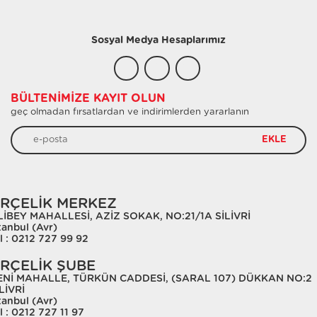
Sosyal Medya Hesaplarımız
BÜLTENIMIZE KAYIT OLUN
geç olmadan fırsatlardan ve indirimlerden yararlanın
EKLE
RÇELİK MERKEZ
LİBEY MAHALLESİ, AZİZ SOKAK, NO:21/1A SİLİVRİ
tanbul (Avr)
l : 0212 727 99 92
RÇELİK ŞUBE
ENİ MAHALLE, TÜRKÜN CADDESİ, (SARAL 107) DÜKKAN NO:2
LİVRİ
tanbul (Avr)
l : 0212 727 11 97