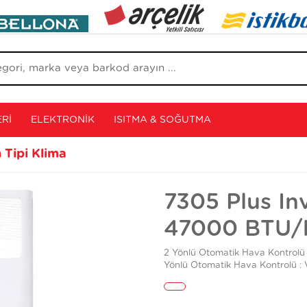
RI
ELEKTRONIK
ISITMA & SOĞUTMA
 Tipi Klima
7305 Plus Inv
47000 BTU/
2 Yönlü Otomatik Hava Kontrolü 
Yönlü Otomatik Hava Kontrolü : 