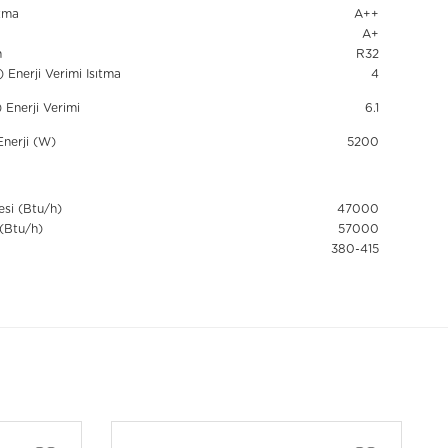
utma
A++
a
A+
n
R32
Enerji Verimi Isıtma
4
Enerji Verimi
6.1
Enerji (W)
5200
si (Btu/h)
47000
 (Btu/h)
57000
380-415