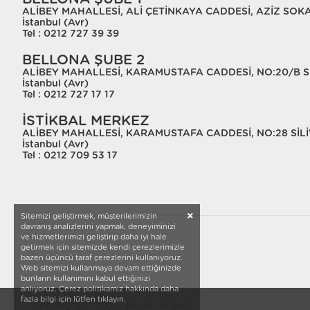
ALİBEY MAHALLESİ, ALİ ÇETİNKAYA CADDESİ, AZİZ SOKAK
İstanbul (Avr)
Tel : 0212 727 39 39
BELLONA ŞUBE 2
ALİBEY MAHALLESİ, KARAMUSTAFA CADDESİ, NO:20/B Sİ
İstanbul (Avr)
Tel : 0212 727 17 17
İSTİKBAL MERKEZ
ALİBEY MAHALLESİ, KARAMUSTAFA CADDESİ, NO:28 SİLİ
İstanbul (Avr)
Tel : 0212 709 53 17
Sitemizi geliştirmek, müşterilerimizin
davranış analizlerini yapmak, deneyiminizi
ve hizmetlerimizi geliştirip daha iyi hale
getirmek için sitemizde kendi çerezlerimizle
bazen üçüncü taraf çerezlerini kullanıyoruz.
Web sitemizi kullanmaya devam ettiğinizde
bunların kullanımını kabul ettiğinizi
anlıyoruz. Çerez politikamız hakkında daha
fazla bilgi için lütfen tıklayın.
Copyright © 2021 - Başak Ticaret