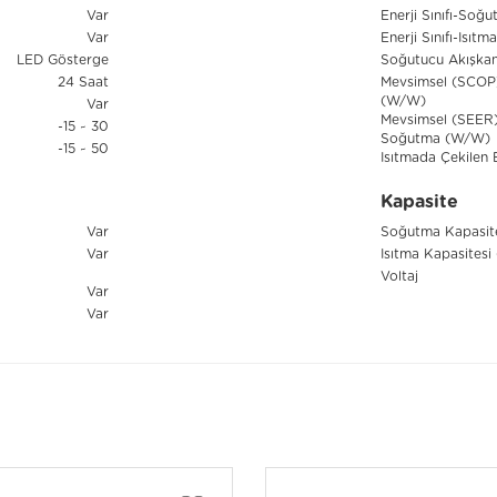
Var
Enerji Sınıfı-Soğ
Var
Enerji Sınıfı-Isıtm
LED Gösterge
Soğutucu Akışka
24 Saat
Mevsimsel (SCOP) 
(W/W)
Var
Mevsimsel (SEER) 
-15 ~ 30
Soğutma (W/W)
-15 ~ 50
Isıtmada Çekilen 
Kapasite
Var
Soğutma Kapasite
Var
Isıtma Kapasitesi
Voltaj
Var
Var