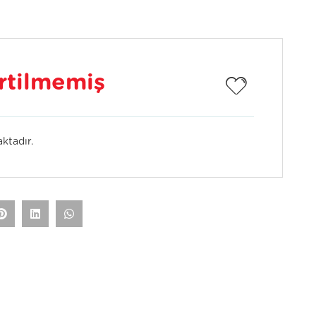
irtilmemiş
ktadır.