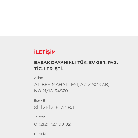
İLETIŞIM
BAŞAK DAYANIKLI TÜK. EV GER. PAZ.
TİC. LTD. ŞTİ.
Adres
ALİBEY MAHALLESİ, AZİZ SOKAK,
NO:21/1A 34570
İlçe / İl
SİLİVRİ / İSTANBUL
Telefon
0 (212) 727 99 92
E-Posta