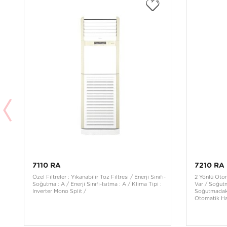
7110 RA
7210 RA
Özel Filtreler : Yıkanabilir Toz Filtresi / Enerji Sınıfı-
2 Yönlü Otom
Soğutma : A / Enerji Sınıfı-Isıtma : A / Klima Tipi :
Var / Soğut
Inverter Mono Split /
Soğutmadaki 
Otomatik Ha