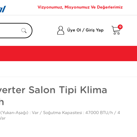
Vizyonumuz, Misyonumuz Ve Değerlerimiz
0
/
Üye Ol
Giriş Yap
erter Salon Tipi Klima
h
(Yukarı-Aşağı) : Var / Soğutma Kapasitesi : 47000 BTU/h / 4
Var