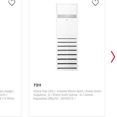
7311
rı-Aşağı) :
Klima Tipi (AC) : Inverter Mono Split / Enerji Sınıfı-
U/h /
Soğutma : A / Enerji Sınıfı-Isıtma : A / Isıtma
8 / 4 Yönlü
Kapasitesi (Btu/h) : 50000.0 /