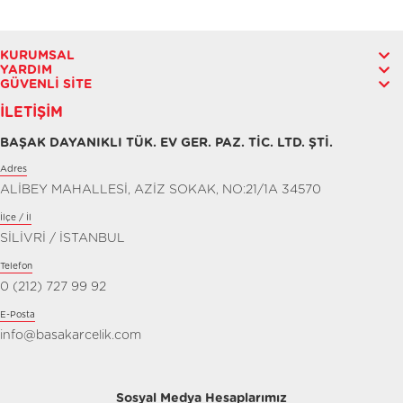
KURUMSAL
YARDIM
GÜVENLI SITE
İLETIŞIM
BAŞAK DAYANIKLI TÜK. EV GER. PAZ. TİC. LTD. ŞTİ.
Adres
ALİBEY MAHALLESİ, AZİZ SOKAK, NO:21/1A 34570
İlçe / İl
SİLİVRİ / İSTANBUL
Telefon
0 (212) 727 99 92
E-Posta
info@basakarcelik.com
Sosyal Medya Hesaplarımız