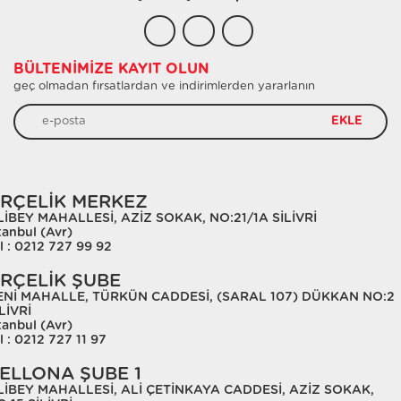
BÜLTENIMIZE KAYIT OLUN
geç olmadan fırsatlardan ve indirimlerden yararlanın
EKLE
RÇELİK MERKEZ
LİBEY MAHALLESİ, AZİZ SOKAK, NO:21/1A SİLİVRİ
tanbul (Avr)
l : 0212 727 99 92
RÇELİK ŞUBE
ENİ MAHALLE, TÜRKÜN CADDESİ, (SARAL 107) DÜKKAN NO:2
LİVRİ
tanbul (Avr)
l : 0212 727 11 97
ELLONA ŞUBE 1
LİBEY MAHALLESİ, ALİ ÇETİNKAYA CADDESİ, AZİZ SOKAK,