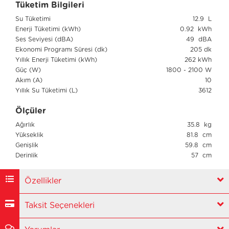
Tüketim Bilgileri
Su Tüketimi
12.9 L
Enerji Tüketimi (kWh)
0.92 kWh
Ses Seviyesi (dBA)
49 dBA
Ekonomi Programı Süresi (dk)
205 dk
Yıllık Enerji Tüketimi (kWh)
262 kWh
Güç (W)
1800 - 2100 W
Akım (A)
10
Yıllık Su Tüketimi (L)
3612
Ölçüler
Ağırlık
35.8 kg
Yükseklik
81.8 cm
Genişlik
59.8 cm
Derinlik
57 cm
Özellikler
Taksit Seçenekleri