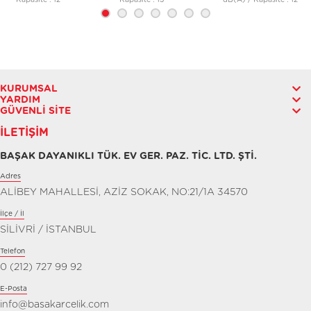
Kapasite : 12
Kapasite : 13
dB(A) / Kapasite : 12
KURUMSAL
YARDIM
GÜVENLI SITE
İLETIŞIM
BAŞAK DAYANIKLI TÜK. EV GER. PAZ. TİC. LTD. ŞTİ.
Adres
ALİBEY MAHALLESİ, AZİZ SOKAK, NO:21/1A 34570
İlçe / İl
SİLİVRİ / İSTANBUL
Telefon
0 (212) 727 99 92
E-Posta
info@basakarcelik.com