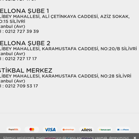
ELLONA ŞUBE 1
LİBEY MAHALLESİ, ALİ ÇETİNKAYA CADDESİ, AZİZ SOKAK,
:15 SİLİVRİ
tanbul (Avr)
l : 0212 727 39 39
ELLONA ŞUBE 2
LİBEY MAHALLESİ, KARAMUSTAFA CADDESİ, NO:20/B SİLİVRİ
tanbul (Avr)
l : 0212 727 17 17
STİKBAL MERKEZ
LİBEY MAHALLESİ, KARAMUSTAFA CADDESİ, NO:28 SİLİVRİ
tanbul (Avr)
l : 0212 709 53 17
Sitemizi geliştirmek, müşterilerimizin davranış analizlerini yapmak, deneyiminizi