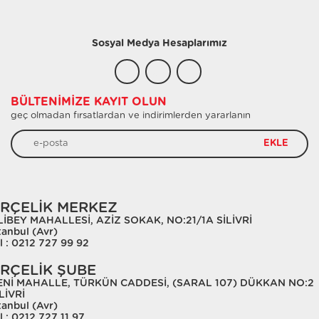
Sosyal Medya Hesaplarımız
BÜLTENIMIZE KAYIT OLUN
geç olmadan fırsatlardan ve indirimlerden yararlanın
EKLE
RÇELİK MERKEZ
LİBEY MAHALLESİ, AZİZ SOKAK, NO:21/1A SİLİVRİ
tanbul (Avr)
l : 0212 727 99 92
RÇELİK ŞUBE
ENİ MAHALLE, TÜRKÜN CADDESİ, (SARAL 107) DÜKKAN NO:2
LİVRİ
tanbul (Avr)
l : 0212 727 11 97