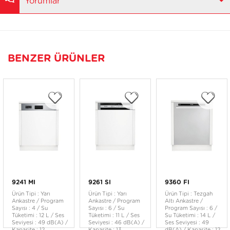
Yorumlar
BENZER ÜRÜNLER
9241 MI
9261 SI
9360 FI
Ürün Tipi : Yarı
Ürün Tipi : Yarı
Ürün Tipi : Tezgah
Ankastre / Program
Ankastre / Program
Altı Ankastre /
Sayısı : 4 / Su
Sayısı : 6 / Su
Program Sayısı : 6 /
Tüketimi : 12 L / Ses
Tüketimi : 11 L / Ses
Su Tüketimi : 14 L /
Seviyesi : 49 dB(A) /
Seviyesi : 46 dB(A) /
Ses Seviyesi : 49