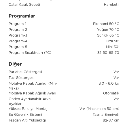
Çatal Kaşık Sepeti
Hareketli
Programlar
Program-1
Ekonomi 50 °C
Program-2
Yoğun 70 °C
Program-3
Günlük 65 °C
Program-4
Hızlı 58'
Program-5
Mini 30'
Program Sıcaklıkları (°C)
35-50-65-70
Diğer
Parlatıcı Göstergesi
Var
Tuz Göstergesi
Var
Mobilya Kapak Ağırlığı (Min-
3,0 - 6,0 kg
Maks)
Mobilya Kapak Ağırlık Ayarı
Otomatik
Önden Ayarlanablir Arka
Var
Ayaklar
Yüksek Bazaya Montaj
Var (Maksimum 50 cm)
Su Güvenlik Sistemi
Taşma Emniyeti
Tezgah Altı Yüksekliği
82-87 cm