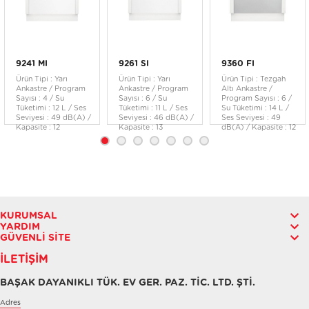
9241 MI
9261 SI
9360 FI
Ürün Tipi : Yarı
Ürün Tipi : Yarı
Ürün Tipi : Tezgah
Ankastre / Program
Ankastre / Program
Altı Ankastre /
Sayısı : 4 / Su
Sayısı : 6 / Su
Program Sayısı : 6 /
Tüketimi : 12 L / Ses
Tüketimi : 11 L / Ses
Su Tüketimi : 14 L /
Seviyesi : 49 dB(A) /
Seviyesi : 46 dB(A) /
Ses Seviyesi : 49
Kapasite : 12
Kapasite : 13
dB(A) / Kapasite : 12
KURUMSAL
YARDIM
GÜVENLI SITE
İLETIŞIM
BAŞAK DAYANIKLI TÜK. EV GER. PAZ. TİC. LTD. ŞTİ.
Adres