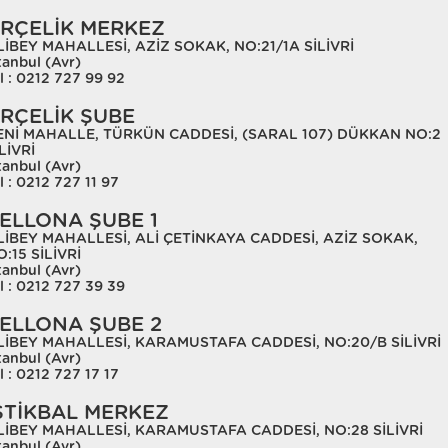
RÇELİK MERKEZ
LİBEY MAHALLESİ, AZİZ SOKAK, NO:21/1A SİLİVRİ
tanbul (Avr)
l : 0212 727 99 92
RÇELİK ŞUBE
ENİ MAHALLE, TÜRKÜN CADDESİ, (SARAL 107) DÜKKAN NO:2
LİVRİ
tanbul (Avr)
l : 0212 727 11 97
ELLONA ŞUBE 1
LİBEY MAHALLESİ, ALİ ÇETİNKAYA CADDESİ, AZİZ SOKAK,
:15 SİLİVRİ
tanbul (Avr)
l : 0212 727 39 39
ELLONA ŞUBE 2
LİBEY MAHALLESİ, KARAMUSTAFA CADDESİ, NO:20/B SİLİVRİ
tanbul (Avr)
l : 0212 727 17 17
STİKBAL MERKEZ
LİBEY MAHALLESİ, KARAMUSTAFA CADDESİ, NO:28 SİLİVRİ
tanbul (Avr)