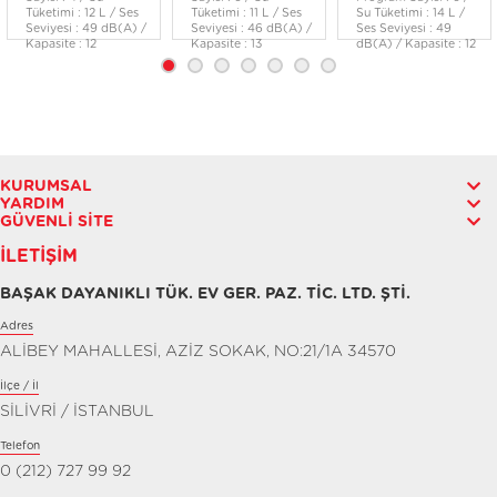
Tüketimi : 12 L / Ses
Tüketimi : 11 L / Ses
Su Tüketimi : 14 L /
Seviyesi : 49 dB(A) /
Seviyesi : 46 dB(A) /
Ses Seviyesi : 49
Kapasite : 12
Kapasite : 13
dB(A) / Kapasite : 12
KURUMSAL
YARDIM
GÜVENLI SITE
İLETIŞIM
BAŞAK DAYANIKLI TÜK. EV GER. PAZ. TİC. LTD. ŞTİ.
Adres
ALİBEY MAHALLESİ, AZİZ SOKAK, NO:21/1A 34570
İlçe / İl
SİLİVRİ / İSTANBUL
Telefon
0 (212) 727 99 92