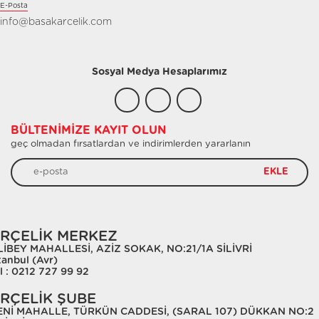
E-Posta
info@basakarcelik.com
Sosyal Medya Hesaplarımız
BÜLTENIMIZE KAYIT OLUN
geç olmadan fırsatlardan ve indirimlerden yararlanın
EKLE
RÇELİK MERKEZ
LİBEY MAHALLESİ, AZİZ SOKAK, NO:21/1A SİLİVRİ
tanbul (Avr)
l : 0212 727 99 92
RÇELİK ŞUBE
ENİ MAHALLE, TÜRKÜN CADDESİ, (SARAL 107) DÜKKAN NO:2