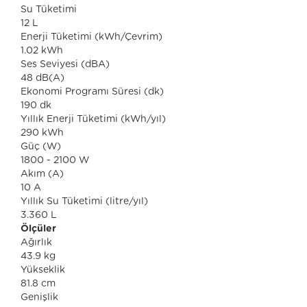
Su Tüketimi
12 L
Enerji Tüketimi (kWh/Çevrim)
1.02 kWh
Ses Seviyesi (dBA)
48 dB(A)
Ekonomi Programı Süresi (dk)
190 dk
Yıllık Enerji Tüketimi (kWh/yıl)
290 kWh
Güç (W)
1800 - 2100 W
Akım (A)
10 A
Yıllık Su Tüketimi (litre/yıl)
3.360 L
Ölçüler
Ağırlık
43.9 kg
Yükseklik
81.8 cm
Genişlik