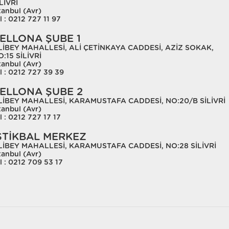
LİVRİ
tanbul (Avr)
l : 0212 727 11 97
ELLONA ŞUBE 1
LİBEY MAHALLESİ, ALİ ÇETİNKAYA CADDESİ, AZİZ SOKAK,
:15 SİLİVRİ
tanbul (Avr)
l : 0212 727 39 39
ELLONA ŞUBE 2
LİBEY MAHALLESİ, KARAMUSTAFA CADDESİ, NO:20/B SİLİVRİ
tanbul (Avr)
l : 0212 727 17 17
STİKBAL MERKEZ
LİBEY MAHALLESİ, KARAMUSTAFA CADDESİ, NO:28 SİLİVRİ
tanbul (Avr)
l : 0212 709 53 17