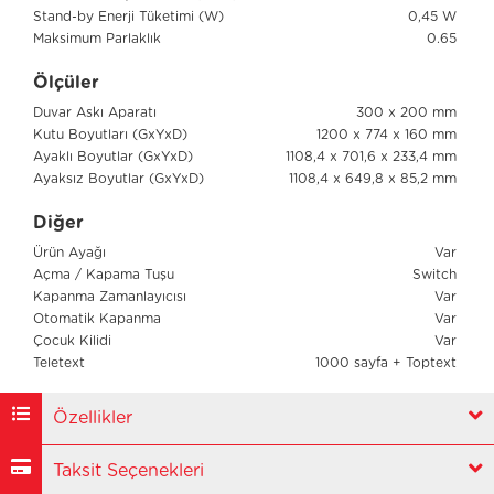
Stand-by Enerji Tüketimi (W)
0,45 W
Maksimum Parlaklık
0.65
Ölçüler
Duvar Askı Aparatı
300 x 200 mm
Kutu Boyutları (GxYxD)
1200 x 774 x 160 mm
Ayaklı Boyutlar (GxYxD)
1108,4 x 701,6 x 233,4 mm
Ayaksız Boyutlar (GxYxD)
1108,4 x 649,8 x 85,2 mm
Diğer
Ürün Ayağı
Var
Açma / Kapama Tuşu
Switch
Kapanma Zamanlayıcısı
Var
Otomatik Kapanma
Var
Çocuk Kilidi
Var
Teletext
1000 sayfa + Toptext
Özellikler
Taksit Seçenekleri