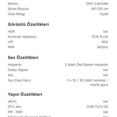
İşlemci
Dört Çekirdek
Ekran Boyutu
49'/123 cm
Ürün Rengi
Siyah
Görüntü Özellikleri
HDR
Var
Kontrast Geliştirici
DCR PLUS
VPI
1100
PPR
900Hz
Ses Özellikleri
Hoparlör
2 Adet Öne Bakan Hoparlör
Dolby Digital
Var
AVL
Var
Ses Çıkış Gücü
2 x 10 / 20 Watt nominal /
müzik gücü
Yayın Özellikleri
HEVC
Var
DTV alıcı
DVB-T2/C/S2
PIP - PAP
Var