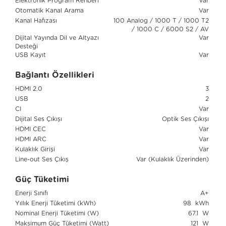
Elektronik Program Rehberi
Var
Otomatik Kanal Arama
Var
Kanal Hafızası
100 Analog / 1000 T / 1000 T2
/ 1000 C / 6000 S2 / AV
Dijital Yayında Dil ve Altyazı
Var
Desteği
USB Kayıt
Var
Bağlantı Özellikleri
HDMI 2.0
3
USB
2
CI
Var
Dijital Ses Çıkışı
Optik Ses Çıkışı
HDMI CEC
Var
HDMI ARC
Var
Kulaklık Girişi
Var
Line-out Ses Çıkış
Var (Kulaklık Üzerinden)
Güç Tüketimi
Enerji Sınıfı
A+
Yıllık Enerji Tüketimi (kWh)
98 kWh
Nominal Enerji Tüketimi (W)
67.1 W
Maksimum Güç Tüketimi (Watt)
121 W