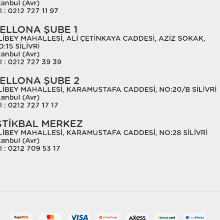
tanbul (Avr)
l : 0212 727 11 97
ELLONA ŞUBE 1
LİBEY MAHALLESİ, ALİ ÇETİNKAYA CADDESİ, AZİZ SOKAK,
:15 SİLİVRİ
tanbul (Avr)
l : 0212 727 39 39
ELLONA ŞUBE 2
LİBEY MAHALLESİ, KARAMUSTAFA CADDESİ, NO:20/B SİLİVRİ
tanbul (Avr)
l : 0212 727 17 17
STİKBAL MERKEZ
LİBEY MAHALLESİ, KARAMUSTAFA CADDESİ, NO:28 SİLİVRİ
tanbul (Avr)
l : 0212 709 53 17