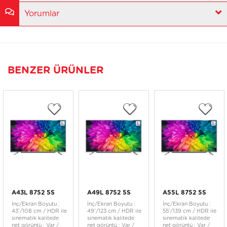
Yorumlar
BENZER ÜRÜNLER
A43L 8752 5S
A49L 8752 5S
A55L 8752 5S
İnç/Ekran Boyutu :
İnç/Ekran Boyutu :
İnç/Ekran Boyutu :
43'/108 cm / HDR ile
49'/123 cm / HDR ile
55'/139 cm / HDR ile
sinematik kalitede
sinematik kalitede
sinematik kalitede
net görüntü : Var /
net görüntü : Var /
net görüntü : Var /