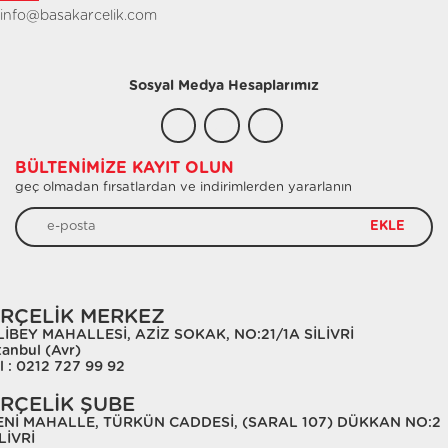
info@basakarcelik.com
Sosyal Medya Hesaplarımız
BÜLTENIMIZE KAYIT OLUN
geç olmadan fırsatlardan ve indirimlerden yararlanın
EKLE
RÇELİK MERKEZ
LİBEY MAHALLESİ, AZİZ SOKAK, NO:21/1A SİLİVRİ
tanbul (Avr)
l : 0212 727 99 92
RÇELİK ŞUBE
ENİ MAHALLE, TÜRKÜN CADDESİ, (SARAL 107) DÜKKAN NO:2
LİVRİ