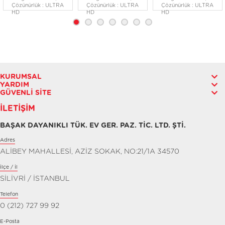
Çözünürlük : ULTRA
Çözünürlük : ULTRA
Çözünürlük : ULTRA
HD
HD
HD
KURUMSAL
YARDIM
GÜVENLI SITE
İLETIŞIM
BAŞAK DAYANIKLI TÜK. EV GER. PAZ. TİC. LTD. ŞTİ.
Adres
ALİBEY MAHALLESİ, AZİZ SOKAK, NO:21/1A 34570
İlçe / İl
SİLİVRİ / İSTANBUL
Telefon
0 (212) 727 99 92
E-Posta