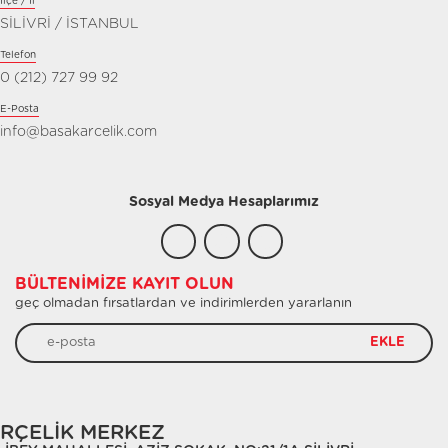
İlçe / İl
SİLİVRİ / İSTANBUL
Telefon
0 (212) 727 99 92
E-Posta
info@basakarcelik.com
Sosyal Medya Hesaplarımız
BÜLTENIMIZE KAYIT OLUN
geç olmadan fırsatlardan ve indirimlerden yararlanın
EKLE
RÇELİK MERKEZ