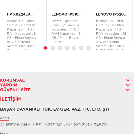
HP X9Z24EA...
LENOVO IP510...
LENOVO IP520...
İşlemci Tipi : Intel
İşlemci Tipi : Intel
İşlemci Tipi : Intel
Core i5 / Harddisk
Core i5 / Harddisk
Core İ7 / Harddisk
Kapasitesi : 1 TB /
Kapasitesi : 1 TB /
Kapasitesi : 1 TB /
RAM Kapasitesi : 8
RAM Kapasitesi : 8
RAM Kapasitesi : 12
GB / Ekran Boyutu :
GB / Ekran Boyutu :
GB / Ekran Boyutu :
15.6 in / İşletim
15.6 in
15.6 in / İşletim
Sistemi Özellikleri :
Sistemi Özellikleri :
Windows 10 Home
W10 HOME HIGH
64
END EM
KURUMSAL
YARDIM
GÜVENLI SITE
İLETIŞIM
BAŞAK DAYANIKLI TÜK. EV GER. PAZ. TİC. LTD. ŞTİ.
Adres
ALİBEY MAHALLESİ, AZİZ SOKAK, NO:21/1A 34570