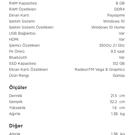
RAM Kapasitesi
8 GB
RAM Özellikleri
DDR4
Ekran Kartı
Paylaşımlı
İşletim Sistemi
Windows 10
İşletim Sistemi Özellikleri
Windows 10 Home
USB Bağlantısı
Var
HDMI
Var
İşlemci Özellikleri
3500U 2.1 Ghz
Pil Ömrü
9,5 saat
Bluetooth
Var
SSD Kapasitesi
512 GB
Ekran Kartı Özellikleri
RadeonTM Vega 8 Graphics
Ürün Rengi
Gümüş
Ölçüler
Derinlik
21.5 cm
Genişlik
32.2 cm
Yükseklik
1.6 cm
Ağırlık
1.38 kg
Diğer
Ağırlık
1.38 kg