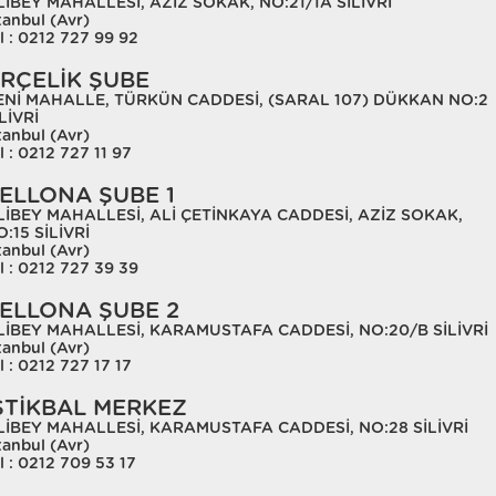
LİBEY MAHALLESİ, AZİZ SOKAK, NO:21/1A SİLİVRİ
tanbul (Avr)
l : 0212 727 99 92
RÇELİK ŞUBE
ENİ MAHALLE, TÜRKÜN CADDESİ, (SARAL 107) DÜKKAN NO:2
LİVRİ
tanbul (Avr)
l : 0212 727 11 97
ELLONA ŞUBE 1
LİBEY MAHALLESİ, ALİ ÇETİNKAYA CADDESİ, AZİZ SOKAK,
:15 SİLİVRİ
tanbul (Avr)
l : 0212 727 39 39
ELLONA ŞUBE 2
LİBEY MAHALLESİ, KARAMUSTAFA CADDESİ, NO:20/B SİLİVRİ
tanbul (Avr)
l : 0212 727 17 17
STİKBAL MERKEZ
LİBEY MAHALLESİ, KARAMUSTAFA CADDESİ, NO:28 SİLİVRİ
tanbul (Avr)
l : 0212 709 53 17