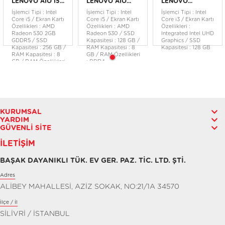
LENOVO AIO I5...
LENOVO AIO...
LENOVO...
İşlemci Tipi : Intel
İşlemci Tipi : Intel
İşlemci Tipi : Intel
Core i5 / Ekran Kartı
Core i5 / Ekran Kartı
Core i3 / Ekran Kartı
Özellikleri : AMD
Özellikleri : AMD
Özellikleri :
Radeon 530 2GB
Radeon 530 / SSD
Integrated Intel UHD
GDDR5 / SSD
Kapasitesi : 128 GB /
Graphics / SSD
Kapasitesi : 256 GB /
RAM Kapasitesi : 8
Kapasitesi : 128 GB
RAM Kapasitesi : 8
GB / RAM Özellikleri
GB / RAM Özellikleri
: DDR4
: DDR4
KURUMSAL
YARDIM
GÜVENLI SITE
İLETIŞIM
BAŞAK DAYANIKLI TÜK. EV GER. PAZ. TİC. LTD. ŞTİ.
Adres
ALİBEY MAHALLESİ, AZİZ SOKAK, NO:21/1A 34570
İlçe / İl
SİLİVRİ / İSTANBUL