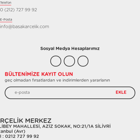
Telefon
0 (212) 727 99 92
E-Posta
info@basakarcelik.com
Sosyal Medya Hesaplarımız
BÜLTENIMIZE KAYIT OLUN
geç olmadan fırsatlardan ve indirimlerden yararlanın
EKLE
RÇELİK MERKEZ
LİBEY MAHALLESİ, AZİZ SOKAK, NO:21/1A SİLİVRİ
tanbul (Avr)
l : 0212 727 99 92