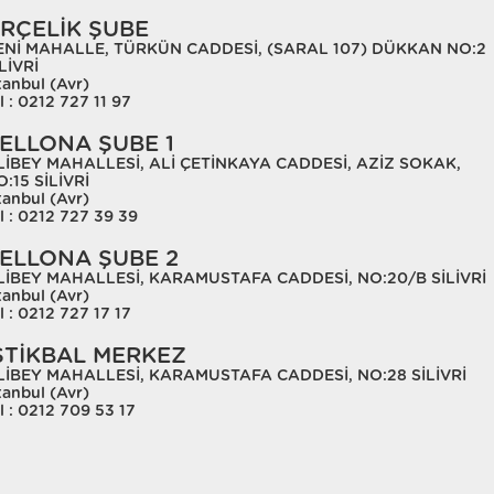
RÇELİK ŞUBE
ENİ MAHALLE, TÜRKÜN CADDESİ, (SARAL 107) DÜKKAN NO:2
LİVRİ
tanbul (Avr)
l : 0212 727 11 97
ELLONA ŞUBE 1
LİBEY MAHALLESİ, ALİ ÇETİNKAYA CADDESİ, AZİZ SOKAK,
:15 SİLİVRİ
tanbul (Avr)
l : 0212 727 39 39
ELLONA ŞUBE 2
LİBEY MAHALLESİ, KARAMUSTAFA CADDESİ, NO:20/B SİLİVRİ
tanbul (Avr)
l : 0212 727 17 17
STİKBAL MERKEZ
LİBEY MAHALLESİ, KARAMUSTAFA CADDESİ, NO:28 SİLİVRİ
tanbul (Avr)
l : 0212 709 53 17