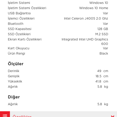
İşletim Sistemi
Windows 10
İşletim Sistemi Özellikleri
Windows 10 Home
USB Bağlantısı
Var
İşlemci Özellikleri
Intel Celeron J4005 2.0 Ghz
Bluetooth
Var
SSD Kapasitesi
128 GB
SSD Özellikleri
M.2 SSD
Ekran Kartı Özellikleri
Integrated Intel UHD Graphics
600
Kart Okuyucu
Var
Ürün Rengi
Black
Ölçüler
Derinlik
49 cm
Genişlik
18.5 cm
Yükseklik
41.8 cm
Ağırlık
5.8 kg
Diğer
Ağırlık
5.8 kg