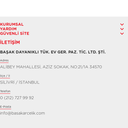
KURUMSAL
YARDIM
GÜVENLI SITE
İLETIŞIM
BAŞAK DAYANIKLI TÜK. EV GER. PAZ. TİC. LTD. ŞTİ.
Adres
ALİBEY MAHALLESİ, AZİZ SOKAK, NO:21/1A 34570
İlçe / İl
SİLİVRİ / İSTANBUL
Telefon
0 (212) 727 99 92
E-Posta
info@basakarcelik.com