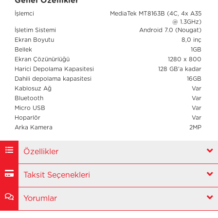
Genel Özellikler
İşlemci
MediaTek MT8163B (4C, 4x A35
@ 1.3GHz)
İşletim Sistemi
Android 7.0 (Nougat)
Ekran Boyutu
8,0 inç
Bellek
1GB
Ekran Çözünürlüğü
1280 x 800
Harici Depolama Kapasitesi
128 GB'a kadar
Dahili depolama kapasitesi
16GB
Kablosuz Ağ
Var
Bluetooth
Var
Micro USB
Var
Hoparlör
Var
Arka Kamera
2MP
Özellikler
Taksit Seçenekleri
Yorumlar