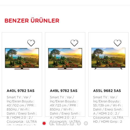
BENZER ÜRÜNLER
A40L 9782 5AS
A49L 9782 5AS
A55L 9682 5AS
Smart TV : Var /
Smart TV : Var /
Smart TV : Var /
İnç/Ekran Boyutu :
İnç/Ekran Boyutu :
İnç/Ekran Boyutu :
40'/102 cm / PPR :
49'/123 cm / PPR :
55'/139 cm / Wi-Fi :
850Hz / Wi-Fi :
850Hz / Wi-Fi :
Dahili / Enerji Sınıfı :
Dahili / Enerji Sınıfı :
Dahili / Enerji Sınıfı :
A / HDMI 2.0 : 2 /
B / HDMI 2.0 : 2 /
A / HDMI 2.0 : 2 /
Çözünürlük : ULTRA
Çözünürlük : ULTRA
Çözünürlük : ULTRA
HD / HDMI Girişi : 2
HD / HDMI Girişi : 2
HD / HDMI Girişi : 2