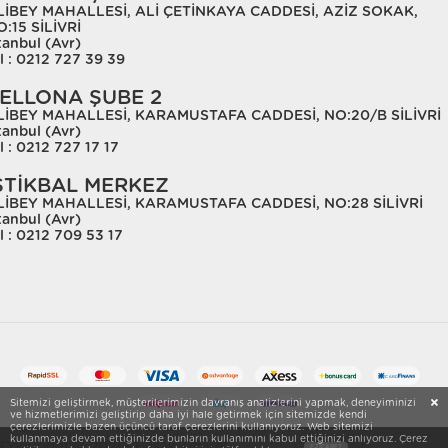
LİBEY MAHALLESİ, ALİ ÇETİNKAYA CADDESİ, AZİZ SOKAK,
:15 SİLİVRİ
tanbul (Avr)
l : 0212 727 39 39
ELLONA ŞUBE 2
LİBEY MAHALLESİ, KARAMUSTAFA CADDESİ, NO:20/B SİLİVRİ
tanbul (Avr)
l : 0212 727 17 17
STİKBAL MERKEZ
LİBEY MAHALLESİ, KARAMUSTAFA CADDESİ, NO:28 SİLİVRİ
tanbul (Avr)
l : 0212 709 53 17
Sitemizi geliştirmek, müşterilerimizin davranış analizlerini yapmak, deneyiminizi
ve hizmetlerimizi geliştirip daha iyi hale getirmek için sitemizde kendi
çerezlerimizle bazen üçüncü taraf çerezlerini kullanıyoruz. Web sitemizi
kullanmaya devam ettiğinizde bunların kullanımını kabul ettiğinizi anlıyoruz. Çerez
Copyright © 2021 - Başak Ticaret