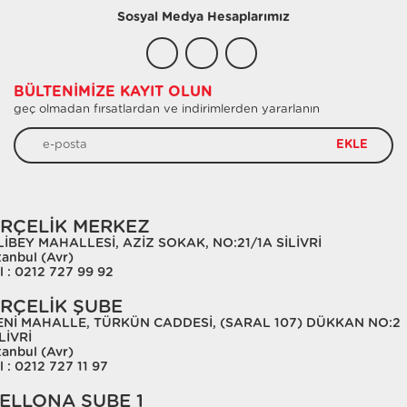
Sosyal Medya Hesaplarımız
BÜLTENIMIZE KAYIT OLUN
geç olmadan fırsatlardan ve indirimlerden yararlanın
EKLE
RÇELİK MERKEZ
LİBEY MAHALLESİ, AZİZ SOKAK, NO:21/1A SİLİVRİ
tanbul (Avr)
l : 0212 727 99 92
RÇELİK ŞUBE
ENİ MAHALLE, TÜRKÜN CADDESİ, (SARAL 107) DÜKKAN NO:2
LİVRİ
tanbul (Avr)
l : 0212 727 11 97
ELLONA ŞUBE 1