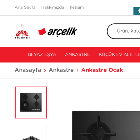
Ana Sayfa
Hakkımızda
İletişim
BEYAZ EŞYA
ANKASTRE
KÜÇÜK EV ALETLE
Anasayfa
Ankastre
Ankastre Ocak