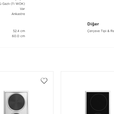
 Gazlı (1'i WOK)
Var
Ankastre
Diğer
52.4 cm
Çerçeve Tipi & R
60.0 cm