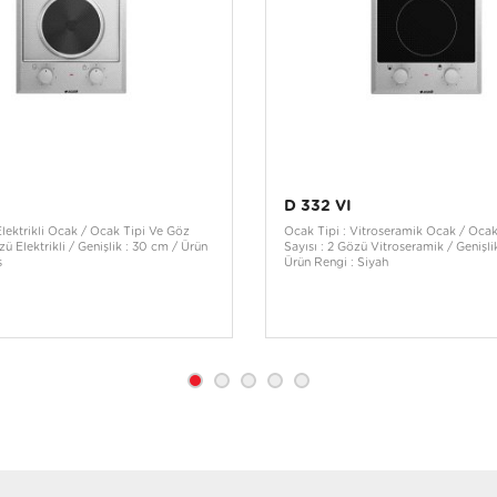
D 332 VI
Elektrikli Ocak / Ocak Tipi Ve Göz
Ocak Tipi : Vitroseramik Ocak / Ocak
zü Elektrikli / Genişlik : 30 cm / Ürün
Sayısı : 2 Gözü Vitroseramik / Genişli
s
Ürün Rengi : Siyah