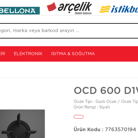
RI
ELEKTRONIK
ISITMA & SOĞUTMA
OCD 600 D
Ocak Tipi : Gazlı Ocak / Ocak Tip
Ürün Rengi : Siyah
Ürün Kodu :
7763570194