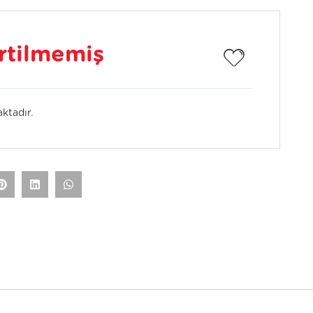
irtilmemiş
ktadır.