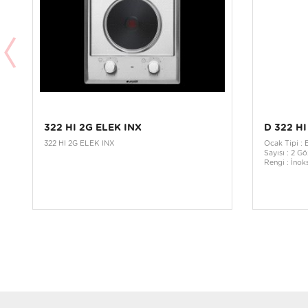
322 HI 2G ELEK INX
D 322 HI
322 HI 2G ELEK INX
Ocak Tipi : 
Sayısı : 2 Gö
Rengi : İnok