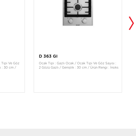
D 363 GI
 Tipi Ve Göz
Ocak Tipi : Gazlı Ocak / Ocak Tipi Ve Göz Sayısı :
k : 30 cm /
2 Gözü Gazlı / Genişlik : 30 cm / Ürün Rengi : İnoks