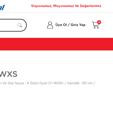
Vizyonumuz, Misyonumuz Ve Değerlerimiz
0
/
Üye Ol
Giriş Yap
1WXS
i Ve Göz Sayısı : 4 Gözü Gazlı (1'i WOK) / Genişlik : 60 cm /