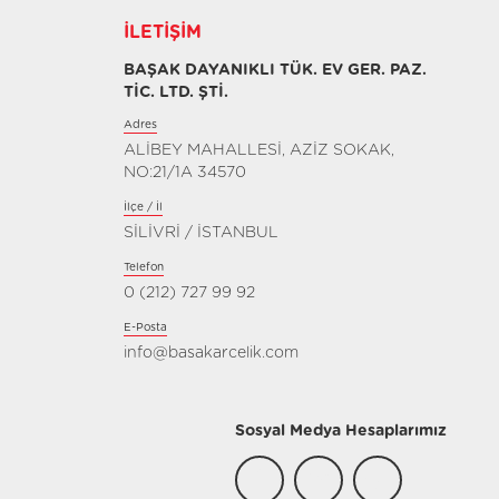
İLETIŞIM
BAŞAK DAYANIKLI TÜK. EV GER. PAZ.
TİC. LTD. ŞTİ.
Adres
ALİBEY MAHALLESİ, AZİZ SOKAK,
NO:21/1A 34570
İlçe / İl
SİLİVRİ / İSTANBUL
Telefon
0 (212) 727 99 92
E-Posta
info@basakarcelik.com
Sosyal Medya Hesaplarımız