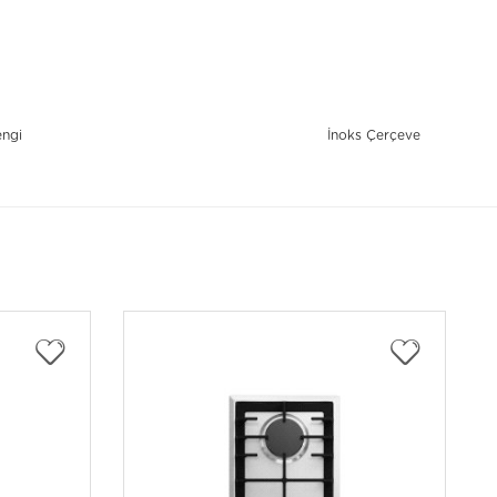
engi
İnoks Çerçeve