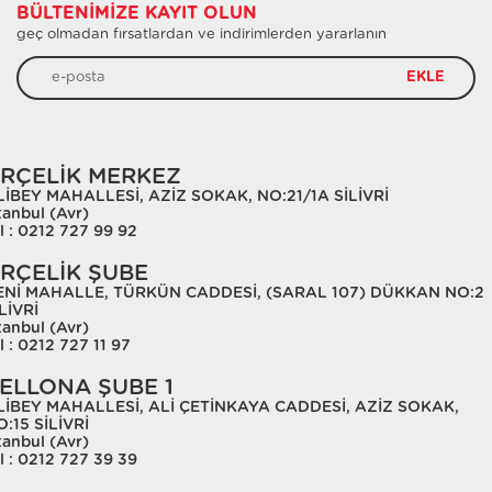
BÜLTENIMIZE KAYIT OLUN
geç olmadan fırsatlardan ve indirimlerden yararlanın
EKLE
RÇELİK MERKEZ
LİBEY MAHALLESİ, AZİZ SOKAK, NO:21/1A SİLİVRİ
tanbul (Avr)
l : 0212 727 99 92
RÇELİK ŞUBE
ENİ MAHALLE, TÜRKÜN CADDESİ, (SARAL 107) DÜKKAN NO:2
LİVRİ
tanbul (Avr)
l : 0212 727 11 97
ELLONA ŞUBE 1
LİBEY MAHALLESİ, ALİ ÇETİNKAYA CADDESİ, AZİZ SOKAK,
:15 SİLİVRİ
tanbul (Avr)
l : 0212 727 39 39