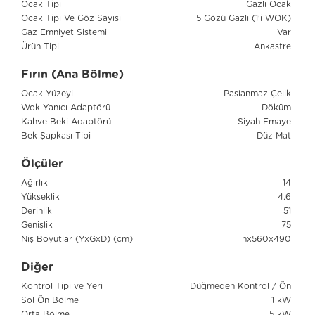
Ocak Tipi
Gazlı Ocak
Ocak Tipi Ve Göz Sayısı
5 Gözü Gazlı (1'i WOK)
Gaz Emniyet Sistemi
Var
Ürün Tipi
Ankastre
Fırın (Ana Bölme)
Ocak Yüzeyi
Paslanmaz Çelik
Wok Yanıcı Adaptörü
Döküm
Kahve Beki Adaptörü
Siyah Emaye
Bek Şapkası Tipi
Düz Mat
Ölçüler
Ağırlık
14
Yükseklik
4.6
Derinlik
51
Genişlik
75
Niş Boyutlar (YxGxD) (cm)
hx560x490
Diğer
Kontrol Tipi ve Yeri
Düğmeden Kontrol / Ön
Sol Ön Bölme
1 kW
Orta Bölme
5 kW