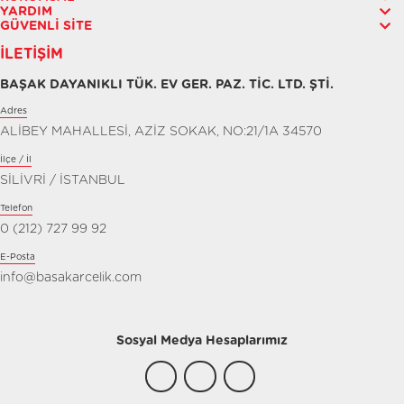
YARDIM
GÜVENLI SITE
İLETIŞIM
BAŞAK DAYANIKLI TÜK. EV GER. PAZ. TİC. LTD. ŞTİ.
Adres
ALİBEY MAHALLESİ, AZİZ SOKAK, NO:21/1A 34570
İlçe / İl
SİLİVRİ / İSTANBUL
Telefon
0 (212) 727 99 92
E-Posta
info@basakarcelik.com
Sosyal Medya Hesaplarımız