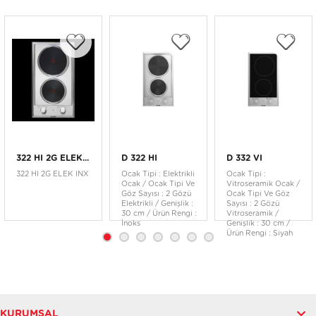
322 HI 2G ELEK...
D 322 HI
D 332 VI
322 HI 2G ELEK INX
Ocak Tipi : Elektrikli
Ocak Tipi :
Ocak / Ocak Tipi Ve
Vitroseramik Ocak /
Göz Sayısı : 2 Gözü
Ocak Tipi Ve Göz
Elektrikli / Genişlik :
Sayısı : 2 Gözü
30 cm / Ürün Rengi :
Vitroseramik /
İnoks
Genişlik : 30 cm /
Ürün Rengi : Siyah
KURUMSAL