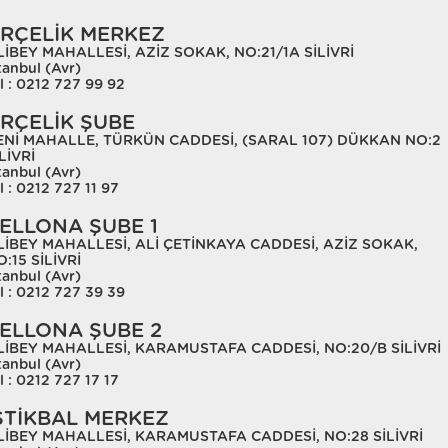
RÇELİK MERKEZ
LİBEY MAHALLESİ, AZİZ SOKAK, NO:21/1A SİLİVRİ
tanbul (Avr)
l : 0212 727 99 92
RÇELİK ŞUBE
ENİ MAHALLE, TÜRKÜN CADDESİ, (SARAL 107) DÜKKAN NO:2
LİVRİ
tanbul (Avr)
l : 0212 727 11 97
ELLONA ŞUBE 1
LİBEY MAHALLESİ, ALİ ÇETİNKAYA CADDESİ, AZİZ SOKAK,
:15 SİLİVRİ
tanbul (Avr)
l : 0212 727 39 39
ELLONA ŞUBE 2
LİBEY MAHALLESİ, KARAMUSTAFA CADDESİ, NO:20/B SİLİVRİ
tanbul (Avr)
l : 0212 727 17 17
STİKBAL MERKEZ
LİBEY MAHALLESİ, KARAMUSTAFA CADDESİ, NO:28 SİLİVRİ