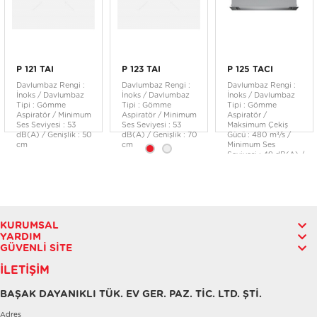
P 121 TAI
P 123 TAI
P 125 TACI
Davlumbaz Rengi :
Davlumbaz Rengi :
Davlumbaz Rengi :
İnoks / Davlumbaz
İnoks / Davlumbaz
İnoks / Davlumbaz
Tipi : Gömme
Tipi : Gömme
Tipi : Gömme
Aspiratör / Minimum
Aspiratör / Minimum
Aspiratör /
Ses Seviyesi : 53
Ses Seviyesi : 53
Maksimum Çekiş
dB(A) / Genişlik : 50
dB(A) / Genişlik : 70
Gücü : 480 m³/s /
cm
cm
Minimum Ses
Seviyesi : 49 dB(A) /
Genişlik : 50 cm
KURUMSAL
YARDIM
GÜVENLI SITE
İLETIŞIM
BAŞAK DAYANIKLI TÜK. EV GER. PAZ. TİC. LTD. ŞTİ.
Adres