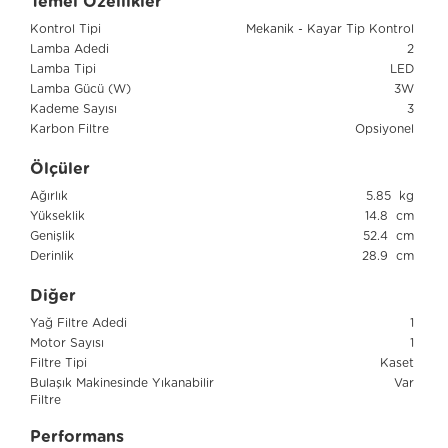
Temel Özellikler
Kontrol Tipi
Mekanik - Kayar Tip Kontrol
Lamba Adedi
2
Lamba Tipi
LED
Lamba Gücü (W)
3W
Kademe Sayısı
3
Karbon Filtre
Opsiyonel
Ölçüler
Ağırlık
5.85 kg
Yükseklik
14.8 cm
Genişlik
52.4 cm
Derinlik
28.9 cm
Diğer
Yağ Filtre Adedi
1
Motor Sayısı
1
Filtre Tipi
Kaset
Bulaşık Makinesinde Yıkanabilir
Var
Filtre
Performans