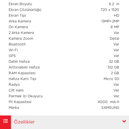
Ekran Boyutu
6.2 in
Ekran Çözünürlüğü
720 x 1520
Ekran Tipi
HD
Arka Kamera
13MP+2MP
Ön Kamera
8 MP
2.Arka Kamera
Var
Kamera Zoom
Dijital
Bluetooth
Var
Wi-Fi
Var
GPS
Var
Dahili Hafıza
32 GB
Arttırılabilir Hafıza
512 GB
RAM Kapasitesi
2 GB
Hafıza Kartı Tipi
Micro SD
Radyo
Var
Çift Hatlı
Var
Parmak İzi Okuyucu
Var
Pil Kapasitesi
4000 mA-h
Marka
SAMSUNG
Özellikler