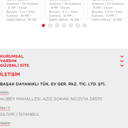
İşletim Sistemi :
İşletim Sistemi :
İşletim Sistemi :
Android / Ön Kamera
Android / Ön Kamera
Android / Ön Kamera
: 8 MP / Ekran
: 8 MP / Ekran
: 8 MP / Ekran
Boyutu : 5 in / Arka
Boyutu : 5 in / Arka
Boyutu : 5.2 in / Arka
Kamera : 16 MP /
Kamera : 16 MP /
Kamera : 13 MP /
Dahili Hafıza : 16 GB
Dahili Hafıza : 16 GB
Dahili Hafıza : 16 GB
KURUMSAL
YARDIM
GÜVENLI SITE
İLETIŞIM
BAŞAK DAYANIKLI TÜK. EV GER. PAZ. TİC. LTD. ŞTİ.
Adres
ALİBEY MAHALLESİ, AZİZ SOKAK, NO:21/1A 34570
İlçe / İl
SİLİVRİ / İSTANBUL
Telefon