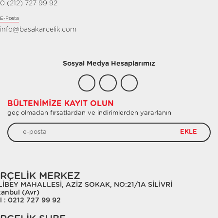
0 (212) 727 99 92
E-Posta
info@basakarcelik.com
Sosyal Medya Hesaplarımız
BÜLTENIMIZE KAYIT OLUN
geç olmadan fırsatlardan ve indirimlerden yararlanın
EKLE
RÇELİK MERKEZ
LİBEY MAHALLESİ, AZİZ SOKAK, NO:21/1A SİLİVRİ
tanbul (Avr)
l : 0212 727 99 92