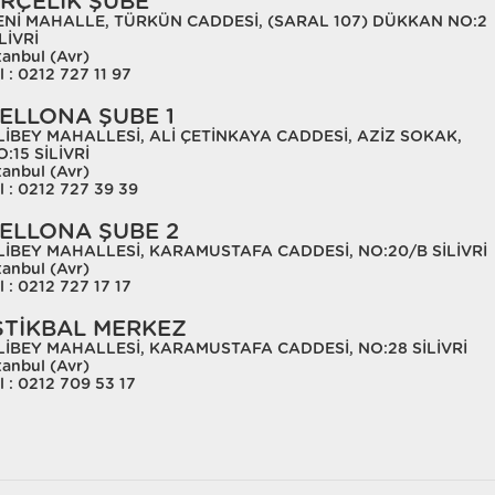
RÇELİK ŞUBE
ENİ MAHALLE, TÜRKÜN CADDESİ, (SARAL 107) DÜKKAN NO:2
LİVRİ
tanbul (Avr)
l : 0212 727 11 97
ELLONA ŞUBE 1
LİBEY MAHALLESİ, ALİ ÇETİNKAYA CADDESİ, AZİZ SOKAK,
:15 SİLİVRİ
tanbul (Avr)
l : 0212 727 39 39
ELLONA ŞUBE 2
LİBEY MAHALLESİ, KARAMUSTAFA CADDESİ, NO:20/B SİLİVRİ
tanbul (Avr)
l : 0212 727 17 17
STİKBAL MERKEZ
LİBEY MAHALLESİ, KARAMUSTAFA CADDESİ, NO:28 SİLİVRİ
tanbul (Avr)
l : 0212 709 53 17