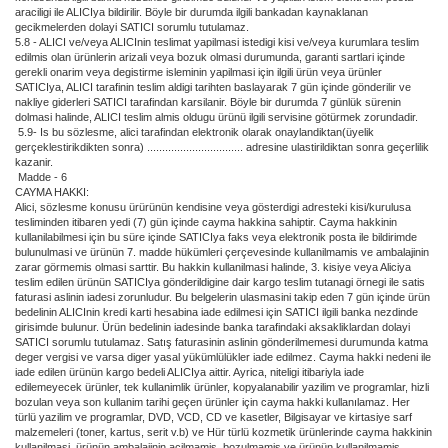
araciligi ile ALICIya bildirilir. Böyle bir durumda ilgili bankadan kaynaklanan
gecikmelerden dolayi SATICI sorumlu tutulamaz.
5.8 - ALICI ve/veya ALICInin teslimat yapilmasi istedigi kisi ve/veya kurumlara teslim
edilmis olan ürünlerin arizali veya bozuk olmasi durumunda, garanti sartlari içinde
gerekli onarim veya degistirme isleminin yapilmasi için ilgili ürün veya ürünler
SATICIya, ALICI tarafinin teslim aldigi tarihten baslayarak 7 gün içinde gönderilir ve
nakliye giderleri SATICI tarafindan karsilanir. Böyle bir durumda 7 günlük sürenin
dolmasi halinde, ALICI teslim almis oldugu ürünü ilgili servisine götürmek zorundadir.
5.9- Is bu sözlesme, alici tarafindan elektronik olarak onaylandiktan(üyelik
gerçeklestirikdikten sonra) ................................ adresine ulastirildiktan sonra geçerlilik
kazanir.
Madde - 6
CAYMA HAKKI:
Alici, sözlesme konusu ürürünün kendisine veya gösterdigi adresteki kisi/kurulusa
tesliminden itibaren yedi (7) gün içinde cayma hakkina sahiptir. Cayma hakkinin
kullanilabilmesi için bu süre içinde SATICIya faks veya elektronik posta ile bildirimde
bulunulmasi ve ürünün 7. madde hükümleri çerçevesinde kullanilmamis ve ambalajinin
zarar görmemis olmasi sarttir. Bu hakkin kullanilmasi halinde, 3. kisiye veya Aliciya
teslim edilen ürünün SATICIya gönderildigine dair kargo teslim tutanagi örnegi ile satis
faturasi aslinin iadesi zorunludur. Bu belgelerin ulasmasini takip eden 7 gün içinde ürün
bedelinin ALICInin kredi karti hesabina iade edilmesi için SATICI ilgili banka nezdinde
girisimde bulunur. Ürün bedelinin iadesinde banka tarafindaki aksakliklardan dolayi
SATICI sorumlu tutulamaz. Satış faturasinin aslinin gönderilmemesi durumunda katma
deger vergisi ve varsa diger yasal yükümlülükler iade edilmez. Cayma hakki nedeni ile
iade edilen ürünün kargo bedeli ALICIya aittir. Ayrica, niteligi itibariyla iade
edilemeyecek ürünler, tek kullanimlik ürünler, kopyalanabilir yazilim ve programlar, hizli
bozulan veya son kullanim tarihi geçen ürünler için cayma hakki kullanılamaz. Her
türlü yazilim ve programlar, DVD, VCD, CD ve kasetler, Bilgisayar ve kirtasiye sarf
malzemeleri (toner, kartus, serit v.b) ve Hür türlü kozmetik ürünlerinde cayma hakkinin
kullanilmasi, ürünün ambalajinin açilmamis, bozulmamis ve ürünün kullanilmamis