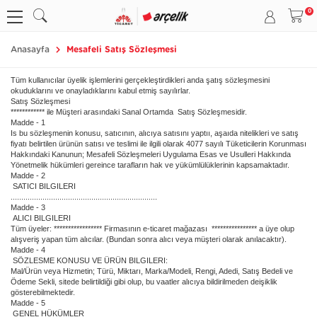
Anasayfa
Mesafeli Satış Sözleşmesi
Tüm kullanıcılar üyelik işlemlerini gerçekleştirdikleri anda şatış sözleşmesini
okuduklarını ve onayladıklarını kabul etmiş sayılırlar.
Satış Sözleşmesi
************ ile Müşteri arasındaki Sanal Ortamda Satış Sözleşmesidir.
Madde - 1
Is bu sözleşmenin konusu, satıcının, alıcıya satısını yaptıı, aşaıda nitelikleri ve satış
fiyatı belirtilen ürünün satısı ve teslimi ile ilgili olarak 4077 sayılı Tüketicilerin Korunması
Hakkındaki Kanunun; Mesafeli Sözleşmeleri Uygulama Esas ve Usulleri Hakkında
Yönetmelik hükümleri gereince tarafların hak ve yükümlülüklerinin kapsamaktadır.
Madde - 2
SATICI BILGILERI
.....................................................................
Madde - 3
ALICI BILGILERI
Tüm üyeler: ***************** Firmasının e-ticaret mağazası **************** a üye olup
alışveriş yapan tüm alıcılar. (Bundan sonra alıcı veya müşteri olarak anılacaktır).
Madde - 4
SÖZLESME KONUSU VE ÜRÜN BILGILERI:
Mal/Ürün veya Hizmetin; Türü, Miktarı, Marka/Modeli, Rengi, Adedi, Satış Bedeli ve
Ödeme Sekli, sitede belirtildiği gibi olup, bu vaatler alıcıya bildirilmeden deişiklik
gösterebilmektedir.
Madde - 5
GENEL HÜKÜMLER