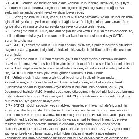
5.1 - ALICI, Madde 4te belirtilen sözleşme konusu ürünün temel nitelikleri, satış fiyatı
ve ödeme sekli ile teslimata ilişkin tüm ön bilgileri okuyup bilgi sahibi olduğunu ve
elektronik ortamda gerekli teyidi verdiğini beyan eder.
5.2 - Sözleşme konusu ürün, yasal 30 günlük süreyi asmamak koşulu ile her bir ürün
için alicinin yerleşim yerinin uzaklığına bağlı olarak ön bilgiler içinde açıklanan süre
içinde alici veya gösterdiği adresteki kişi veya kuruluşa teslim edilir.
5.3 - Sözleşme konusu ürün, alıcıdan başka bir kişi veya kuruluşa teslim edilecek ise,
teslim edilecek kişi veya kurulusun teslimatı kabul etmemesinden dolayı SATICI
sorumlu tutulamaz.
5.4 " SATICI , sözlesme konusu ürünün saglam, eksiksiz, sipariste belirtilen niteliklere
uygun ve varsa garanti belgeleri ve kullanim kilavuzlari ile birlikte teslim edilmesinden
sorumludur.
5.5 - Sözlesme konusu ürünün teslimati için is bu sözlesmenin elektronik ortamda
onaylanmis olmasi ve satis bedelinin alicinin tercih ettigi ödeme sekli ile ödenmis olmasi
sarttir. Herhangi bir nedenle ürün bedeli ödenmez veya banka kayitlarinda iptal edilir
ise, SATICI ürünün teslimi yükümlülügünden kurtulmus kabul edilir.
5.6 - Ürünün tesliminden sonra aliciya ait kredi kartinin alicinin kusurundan
kaynaklanmayan bir sekilde yetkisiz kisilerce haksiz veya hukuka aykiri olarak
kullanilmasi nedeni ile ilgili banka veya finans kurulusun ürün bedelini SATICI ya
ödememesi halinde, ALICI kendisi veya satis sözlesmesinde belirttigi kisi veya kuruma
teslim edilmis olan ürünü 3 isgünü içinde SATICI ya göndermek zorundadir. Böyle bir
durumda nakliye giderleri aliciya aittir.
5.7 - SATICI mücbir sebepler veya nakliyeyi engelleyen hava muhalefeti, ulasimin
kesilmesi gibi olaganüstü durumlar nedeni ile sözlesme konusu ürünü süresi içinde
teslim edemez ise, durumu aliciya bildirmekle yükümlüdür. Bu takdirde alici siparisinin
iptal edilmesini, sözlesme konusu ürünün varsa emsali ile degistirilmesini, ve/veya
teslimat süresinin engelleyici durumun ortadan kalkmasina kadar ertelenmesi
haklarindan birini kullanabilir. Alicinin siparisi iptal etmesi halinde, SATICI 7 gün içinde
aliciya ait kredi karti fisinin iptali ve ilgili tutarin alicinin hesabina iade edilmesi
konusunda ilgili banka nezdinde girisimde bulunur ve yapilan islem elektronik posta