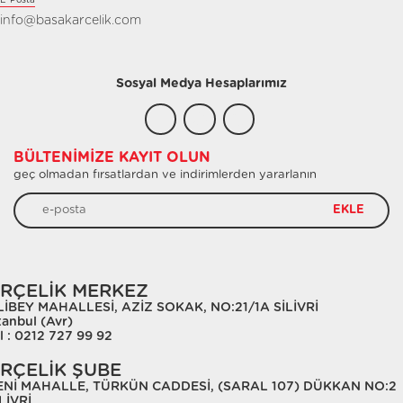
E-Posta
info@basakarcelik.com
Sosyal Medya Hesaplarımız
BÜLTENIMIZE KAYIT OLUN
geç olmadan fırsatlardan ve indirimlerden yararlanın
EKLE
RÇELİK MERKEZ
LİBEY MAHALLESİ, AZİZ SOKAK, NO:21/1A SİLİVRİ
tanbul (Avr)
l : 0212 727 99 92
RÇELİK ŞUBE
ENİ MAHALLE, TÜRKÜN CADDESİ, (SARAL 107) DÜKKAN NO:2
LİVRİ