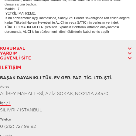
olmasi sartina baglidir.
Madde - 7
YETKİLİ MAHKEME:
Is bu sözlesmenin uygulanmasinda, Sanayi ve Ticaret Bakanliginca ilan edilen degere
kadar Tüketici Hakem Heyetleri ile ALICInin veya SATICInin yerlesim yerindeki
TÜKETICI MAHKEMELERI yetkilidir. Siparisin elektronik ortamda onaylanmasi
durumunda, ALICI is bu sözlesmenin tüm hükümlerini kabul etmis sayilir
KURUMSAL
YARDIM
GÜVENLI SITE
İLETIŞIM
BAŞAK DAYANIKLI TÜK. EV GER. PAZ. TİC. LTD. ŞTİ.
Adres
ALİBEY MAHALLESİ, AZİZ SOKAK, NO:21/1A 34570
İlçe / İl
SİLİVRİ / İSTANBUL
Telefon
0 (212) 727 99 92