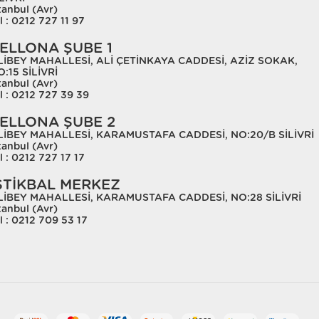
tanbul (Avr)
l : 0212 727 11 97
ELLONA ŞUBE 1
LİBEY MAHALLESİ, ALİ ÇETİNKAYA CADDESİ, AZİZ SOKAK,
:15 SİLİVRİ
tanbul (Avr)
l : 0212 727 39 39
ELLONA ŞUBE 2
LİBEY MAHALLESİ, KARAMUSTAFA CADDESİ, NO:20/B SİLİVRİ
tanbul (Avr)
l : 0212 727 17 17
STİKBAL MERKEZ
LİBEY MAHALLESİ, KARAMUSTAFA CADDESİ, NO:28 SİLİVRİ
tanbul (Avr)
l : 0212 709 53 17