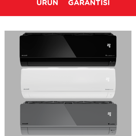
ÜRÜN
GARANTİSİ