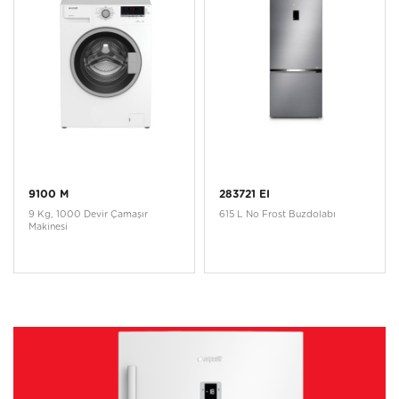
9100 M
283721 EI
9 Kg, 1000 Devir Çamaşır
615 L No Frost Buzdolabı
Makinesi