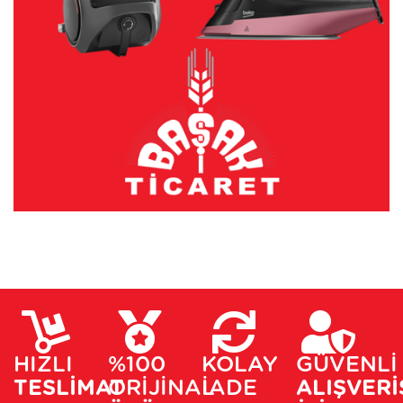
HIZLI
%100
KOLAY
GÜVENLİ
TESLİMAT
ORİJİNAL
İADE
ALIŞVERİ