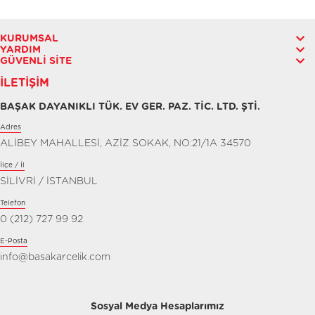
KURUMSAL
YARDIM
GÜVENLI SITE
İLETIŞIM
BAŞAK DAYANIKLI TÜK. EV GER. PAZ. TİC. LTD. ŞTİ.
Adres
ALİBEY MAHALLESİ, AZİZ SOKAK, NO:21/1A 34570
İlçe / İl
SİLİVRİ / İSTANBUL
Telefon
0 (212) 727 99 92
E-Posta
info@basakarcelik.com
Sosyal Medya Hesaplarımız