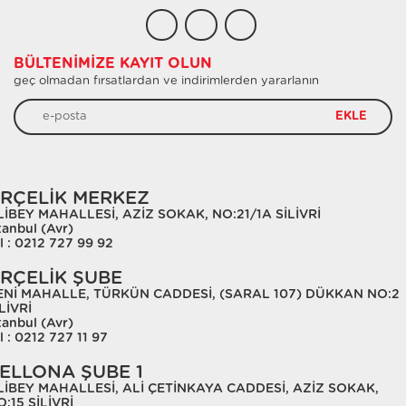
BÜLTENIMIZE KAYIT OLUN
geç olmadan fırsatlardan ve indirimlerden yararlanın
EKLE
RÇELİK MERKEZ
LİBEY MAHALLESİ, AZİZ SOKAK, NO:21/1A SİLİVRİ
tanbul (Avr)
l : 0212 727 99 92
RÇELİK ŞUBE
ENİ MAHALLE, TÜRKÜN CADDESİ, (SARAL 107) DÜKKAN NO:2
LİVRİ
tanbul (Avr)
l : 0212 727 11 97
ELLONA ŞUBE 1
LİBEY MAHALLESİ, ALİ ÇETİNKAYA CADDESİ, AZİZ SOKAK,
:15 SİLİVRİ