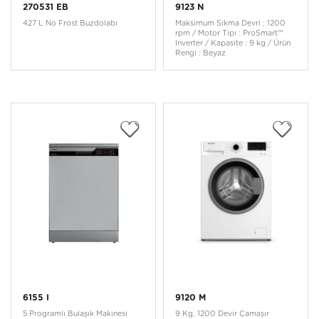
270531 EB
9123 N
427 L No Frost Buzdolabı
Maksimum Sıkma Devri : 1200
rpm / Motor Tipi : ProSmart™
Inverter / Kapasite : 9 kg / Ürün
Rengi : Beyaz
6155 I
9120 M
5 Programlı Bulaşık Makinesi
9 Kg, 1200 Devir Çamaşır