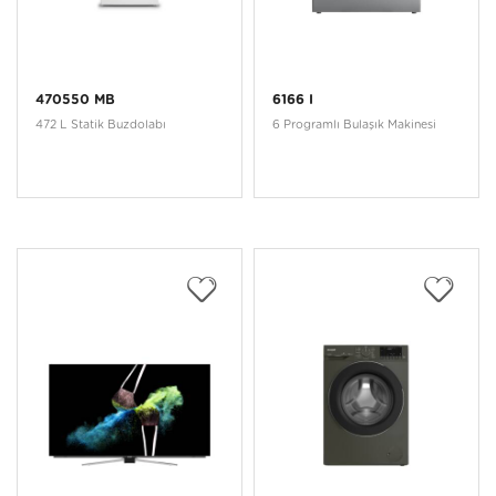
470550 MB
6166 I
472 L Statik Buzdolabı
6 Programlı Bulaşık Makinesi