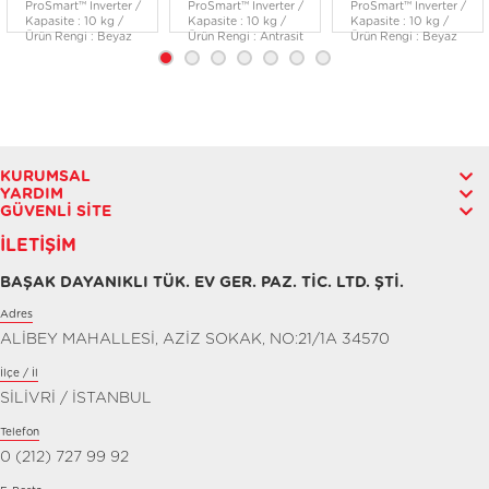
ProSmart™ Inverter /
ProSmart™ Inverter /
ProSmart™ Inverter /
Kapasite : 10 kg /
Kapasite : 10 kg /
Kapasite : 10 kg /
Ürün Rengi : Beyaz
Ürün Rengi : Antrasit
Ürün Rengi : Beyaz
KURUMSAL
YARDIM
GÜVENLI SITE
İLETIŞIM
BAŞAK DAYANIKLI TÜK. EV GER. PAZ. TİC. LTD. ŞTİ.
Adres
ALİBEY MAHALLESİ, AZİZ SOKAK, NO:21/1A 34570
İlçe / İl
SİLİVRİ / İSTANBUL
Telefon
0 (212) 727 99 92