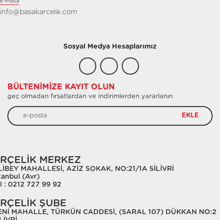
E-Posta
info@basakarcelik.com
Sosyal Medya Hesaplarımız
BÜLTENIMIZE KAYIT OLUN
geç olmadan fırsatlardan ve indirimlerden yararlanın
EKLE
RÇELİK MERKEZ
LİBEY MAHALLESİ, AZİZ SOKAK, NO:21/1A SİLİVRİ
tanbul (Avr)
l : 0212 727 99 92
RÇELİK ŞUBE
ENİ MAHALLE, TÜRKÜN CADDESİ, (SARAL 107) DÜKKAN NO:2