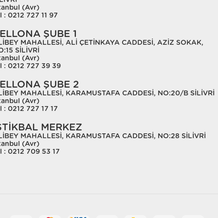
LİVRİ
tanbul (Avr)
l : 0212 727 11 97
ELLONA ŞUBE 1
LİBEY MAHALLESİ, ALİ ÇETİNKAYA CADDESİ, AZİZ SOKAK,
:15 SİLİVRİ
tanbul (Avr)
l : 0212 727 39 39
ELLONA ŞUBE 2
LİBEY MAHALLESİ, KARAMUSTAFA CADDESİ, NO:20/B SİLİVRİ
tanbul (Avr)
l : 0212 727 17 17
STİKBAL MERKEZ
LİBEY MAHALLESİ, KARAMUSTAFA CADDESİ, NO:28 SİLİVRİ
tanbul (Avr)
l : 0212 709 53 17