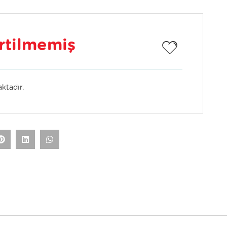
irtilmemiş
ktadır.