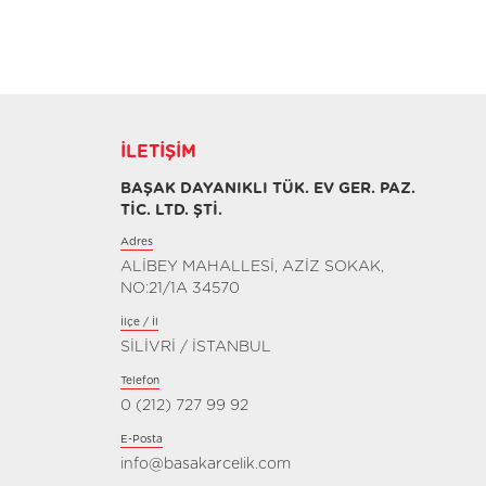
İLETIŞIM
BAŞAK DAYANIKLI TÜK. EV GER. PAZ.
TİC. LTD. ŞTİ.
Adres
ALİBEY MAHALLESİ, AZİZ SOKAK,
NO:21/1A 34570
İlçe / İl
SİLİVRİ / İSTANBUL
Telefon
0 (212) 727 99 92
E-Posta
info@basakarcelik.com