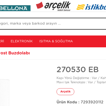
RI
ELEKTRONIK
ISITMA & SOĞUTMA
ost Buzdolabı
270530 EB
Kapı Yönü Değiştirme : Var / Kahv
Mavi Işık Teknolojisi : Var / Top
Arçelik
Ürün Kodu :
7293920112