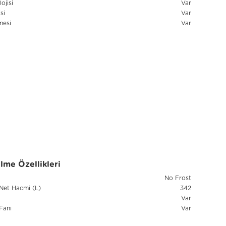
ojisi
Var
si
Var
mesi
Var
me Özellikleri
No Frost
Net Hacmi (L)
342
Var
Fanı
Var