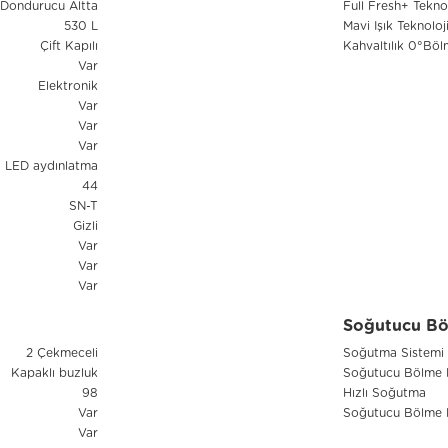
Dondurucu Altta
Full Fresh+ Teknol
530 L
Mavi Işık Teknoloji
Çift Kapılı
Kahvaltılık 0°Böl
Var
Elektronik
Var
Var
Var
a LED aydınlatma
44
SN-T
Gizli
Var
Var
Var
Soğutucu Böl
2 Çekmeceli
Soğutma Sistemi
Kapaklı buzluk
Soğutucu Bölme 
98
Hızlı Soğutma
Var
Soğutucu Bölme 
Var