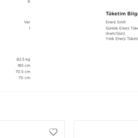
6
Tüketim Bilgi
Var
Enerji Sınıfı
1
Günlük Enerji Tük
(kwh/Gün)
Yıllık Enerji Tüke
82.5 kg
185 cm
70.5 cm
70 cm