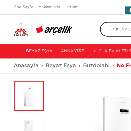
Ana Sayfa
Hakkımızda
İletişim
BEYAZ EŞYA
ANKASTRE
KÜÇÜK EV ALETLE
Anasayfa
Beyaz Eşya
Buzdolabı
No Fr