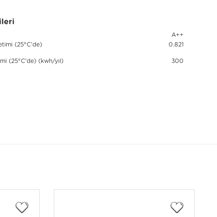
leri
A++
etimi (25°C'de)
0.821
timi (25°C'de) (kwh/yıl)
300