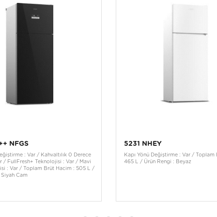
++ NFGS
5231 NHEY
ğiştirme : Var / Kahvaltılık 0 Derece
Kapı Yönü Değiştirme : Var / Toplam 
r / FullFresh+ Teknolojisi : Var / Mavi
465 L / Ürün Rengi : Beyaz
jisi : Var / Toplam Brüt Hacim : 505 L /
: Siyah Cam