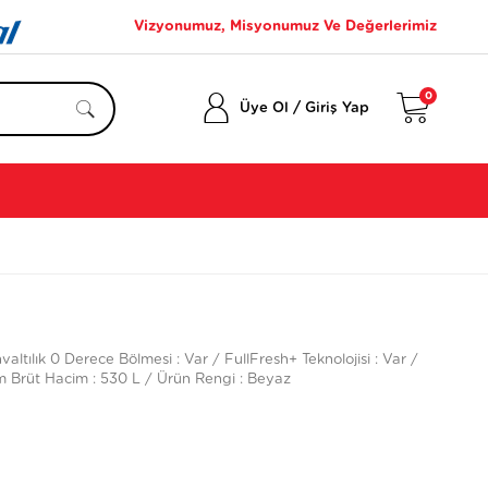
Vizyonumuz, Misyonumuz Ve Değerlerimiz
0
/
Üye Ol
Giriş Yap
altılık 0 Derece Bölmesi : Var / FullFresh+ Teknolojisi : Var /
lam Brüt Hacim : 530 L / Ürün Rengi : Beyaz