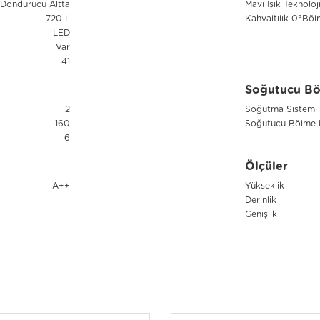
Dondurucu Altta
Mavi Işık Teknoloji
720 L
Kahvaltılık 0°Böl
LED
Var
41
Soğutucu Böl
2
Soğutma Sistemi
160
Soğutucu Bölme 
6
Ölçüler
A++
Yükseklik
Derinlik
Genişlik