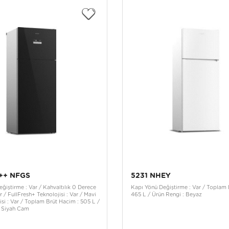
++ NFGS
5231 NHEY
ğiştirme : Var / Kahvaltılık 0 Derece
Kapı Yönü Değiştirme : Var / Toplam 
r / FullFresh+ Teknolojisi : Var / Mavi
465 L / Ürün Rengi : Beyaz
jisi : Var / Toplam Brüt Hacim : 505 L /
: Siyah Cam