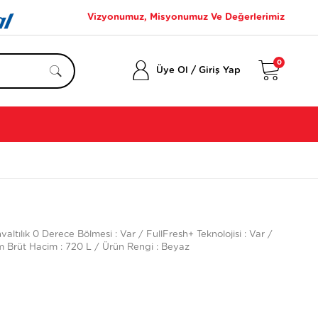
Vizyonumuz, Misyonumuz Ve Değerlerimiz
0
/
Üye Ol
Giriş Yap
altılık 0 Derece Bölmesi : Var / FullFresh+ Teknolojisi : Var /
lam Brüt Hacim : 720 L / Ürün Rengi : Beyaz