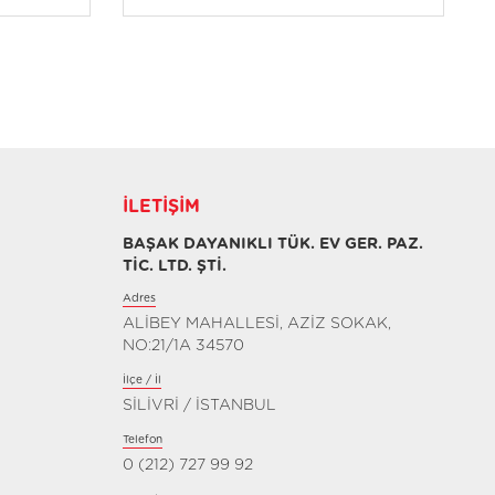
İLETIŞIM
BAŞAK DAYANIKLI TÜK. EV GER. PAZ.
TİC. LTD. ŞTİ.
Adres
ALİBEY MAHALLESİ, AZİZ SOKAK,
NO:21/1A 34570
İlçe / İl
SİLİVRİ / İSTANBUL
Telefon
0 (212) 727 99 92