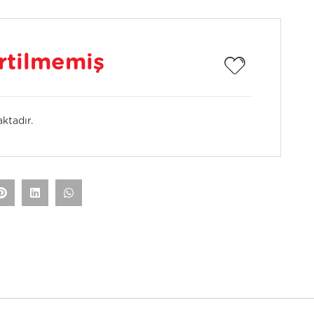
irtilmemiş
ktadır.