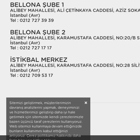
BELLONA ŞUBE 1
ALİBEY MAHALLESİ, ALİ ÇETİNKAYA CADDESİ, AZİZ SOKAK
İstanbul (Avr)
Tel : 0212 727 39 39
BELLONA ŞUBE 2
ALİBEY MAHALLESİ, KARAMUSTAFA CADDESİ, NO:20/B Sİ
İstanbul (Avr)
Tel : 0212 727 17 17
İSTİKBAL MERKEZ
ALİBEY MAHALLESİ, KARAMUSTAFA CADDESİ, NO:28 SİLİ
İstanbul (Avr)
Tel : 0212 709 53 17
Sitemizi geliştirmek, müşterilerimizin
davranış analizlerini yapmak, deneyiminizi
ve hizmetlerimizi geliştirip daha iyi hale
getirmek için sitemizde kendi çerezlerimizle
bazen üçüncü taraf çerezlerini kullanıyoruz.
Web sitemizi kullanmaya devam ettiğinizde
bunların kullanımını kabul ettiğinizi
anlıyoruz. Çerez politikamız hakkında daha