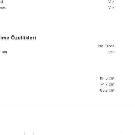
si
Var
mesi
Var
me Özellikleri
No Frost
Fanı
Var
191.5 cm
74.7 cm
83.2 cm