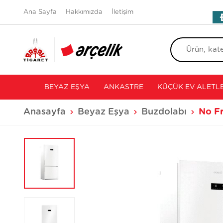
Ana Sayfa
Hakkımızda
İletişim
BEYAZ EŞYA
ANKASTRE
KÜÇÜK EV ALETLE
Anasayfa
Beyaz Eşya
Buzdolabı
No Fr