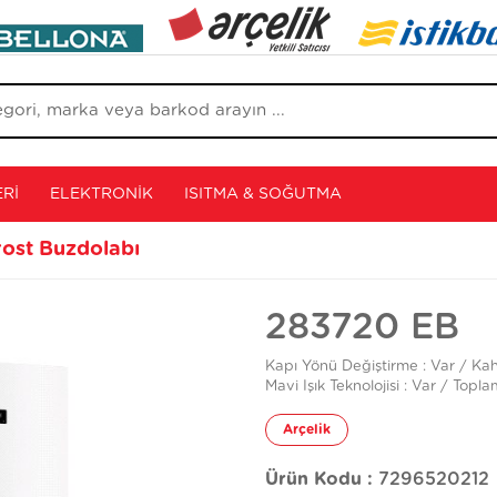
RI
ELEKTRONIK
ISITMA & SOĞUTMA
ost Buzdolabı
283720 EB
Kapı Yönü Değiştirme : Var / Kahv
Mavi Işık Teknolojisi : Var / Top
Arçelik
Ürün Kodu :
7296520212