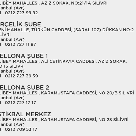
LİBEY MAHALLESİ, AZİZ SOKAK, NO:21/1A SİLİVRİ
tanbul (Avr)
l : 0212 727 99 92
RÇELİK ŞUBE
ENİ MAHALLE, TÜRKÜN CADDESİ, (SARAL 107) DÜKKAN NO:2
LİVRİ
tanbul (Avr)
l : 0212 727 11 97
ELLONA ŞUBE 1
LİBEY MAHALLESİ, ALİ ÇETİNKAYA CADDESİ, AZİZ SOKAK,
:15 SİLİVRİ
tanbul (Avr)
l : 0212 727 39 39
ELLONA ŞUBE 2
LİBEY MAHALLESİ, KARAMUSTAFA CADDESİ, NO:20/B SİLİVRİ
tanbul (Avr)
l : 0212 727 17 17
STİKBAL MERKEZ
LİBEY MAHALLESİ, KARAMUSTAFA CADDESİ, NO:28 SİLİVRİ
tanbul (Avr)
l : 0212 709 53 17