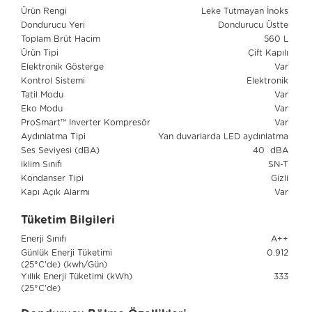
Ürün Rengi
Leke Tutmayan İnoks
Dondurucu Yeri
Dondurucu Üstte
Toplam Brüt Hacim
560 L
Ürün Tipi
Çift Kapılı
Elektronik Gösterge
Var
Kontrol Sistemi
Elektronik
Tatil Modu
Var
Eko Modu
Var
ProSmart™ Inverter Kompresör
Var
Aydınlatma Tipi
Yan duvarlarda LED aydınlatma
Ses Seviyesi (dBA)
40 dBA
iklim Sınıfı
SN-T
Kondanser Tipi
Gizli
Kapı Açık Alarmı
Var
Tüketim Bilgileri
Enerji Sınıfı
A++
Günlük Enerji Tüketimi
0.912
(25°C'de) (kwh/Gün)
Yıllık Enerji Tüketimi (kWh)
333
(25°C'de)