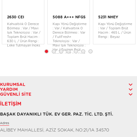
2630 CEI
5088 A+++ NFGS
5231 NHEY
Kahvaltılık 0 Derece
Kapı Yönü Değiştirme
Kapı Yönü Değiştirme
Bölmesi : Var / Mavi
: Var / Kahvaltılık 0
: Var / Toplam Brüt
Işık Teknolojisi : Var /
Derece Bölmesi : Var
Hacim : 465 L / Ürün
Toplam Brüt Hacim :
/ FullFresh+
Rengi : Beyaz
630 L / Ürün Rengi :
Teknolojisi : Var /
Leke Tutmayan İnoks
Mavi Işık Teknolojisi :
Var / Toplam Brüt
Hacim : 505 L / Ürün
Rengi : Siyah Cam
KURUMSAL
YARDIM
GÜVENLI SITE
İLETIŞIM
BAŞAK DAYANIKLI TÜK. EV GER. PAZ. TİC. LTD. ŞTİ.
Adres
ALİBEY MAHALLESİ, AZİZ SOKAK, NO:21/1A 34570