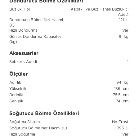
Dondurucu Bölme Özellikleri
Buzluk Tipi
Kapaklı ve Buz Haneli Buzluk (1
Adet)
Dondurucu Bölme Net Hacmi
121 L
(L)
Hızlı Dondurma
Var
Günlük Dondurma Kapasitesi
9 kg
(kg)
Aksesuarlar
Sebzelik Adedi
1
Ölçüler
Ağırlık
94 kg
Yükseklik
186 cm
Derinlik
75.5 cm
Genişlik
74 cm
Soğutucu Bölme Özellikleri
Soğutma Sistemi
No Frost
Soğutucu Bölme Net Hacmi (L)
393 L
Hızlı Soğutma
Var