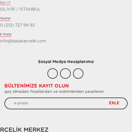
İlçe / İl
SİLİVRİ / İSTANBUL
Telefon
0 (212) 727 99 92
E-Posta
info@basakarcelik.com
Sosyal Medya Hesaplarımız
BÜLTENIMIZE KAYIT OLUN
geç olmadan fırsatlardan ve indirimlerden yararlanın
EKLE
RÇELİK MERKEZ