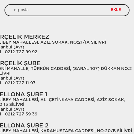
EKLE
RÇELİK MERKEZ
LİBEY MAHALLESİ, AZİZ SOKAK, NO:21/1A SİLİVRİ
tanbul (Avr)
l : 0212 727 99 92
RÇELİK ŞUBE
ENİ MAHALLE, TÜRKÜN CADDESİ, (SARAL 107) DÜKKAN NO:2
LİVRİ
tanbul (Avr)
l : 0212 727 11 97
ELLONA ŞUBE 1
LİBEY MAHALLESİ, ALİ ÇETİNKAYA CADDESİ, AZİZ SOKAK,
:15 SİLİVRİ
tanbul (Avr)
l : 0212 727 39 39
ELLONA ŞUBE 2
LİBEY MAHALLESİ, KARAMUSTAFA CADDESİ, NO:20/B SİLİVRİ