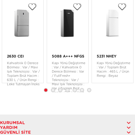
2630 CEI
5088 A+++ NFGS
5231 NHEY
Kahvaltılık 0 Derece
Kapı Yönü Değiştirme
Kapı Yönü Değiştirme
Bölmesi : Var / Mavi
: Var / Kahvaltılık 0
: Var / Toplam Brüt
Işık Teknolojisi : Var /
Derece Bölmesi : Var
Hacim : 465 L / Ürün
Toplam Brüt Hacim :
/ FullFresh+
Rengi : Beyaz
630 L / Ürün Rengi :
Teknolojisi : Var /
Leke Tutmayan İnoks
Mavi Işık Teknolojisi :
Var / Toplam Brüt
Hacim : 505 L / Ürün
Rengi : Siyah Cam
KURUMSAL
YARDIM
GÜVENLI SITE