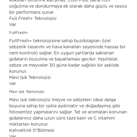
kokuları birbirine karışmaz. Cool Plus, daha hızlı
soğutma ve dondurmaya ek olarak daha güçlü ve sessiz
bir performans sunar.
Full Fresh+ Teknolojisi
Var
FullFresh+
FullFresh+ teknolojisine sahip buzdolapları özel
sebzelik tasarımı ve hava kanalları sayesinde hassas bir
nem kontrolü sağlar. En uygun şartlarda saklanan
gıdaların bozulma ve bayatlaması gecikir. Yeşillikler,
sebze ve meyveler 30 güne kadar sağlıklı bir şekilde
korunur.
Mavi Işık Teknolojisi
Var
Mavi Işık Teknolojisi
Mavi Işık teknolojisi meyve ve sebzeleri ideal dalga
boyuna sahip bir ışıkla aydınlatır ve doğadaymış gibi
fotosentez yapmalarını sağlar. Tat ve aromaları korunan
gıdalarınız daha uzun süre taze kalır ve C vitamini
miktarları korunur.
Kahvaltılık 0°Bölmesi
Var