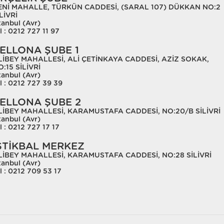
ENİ MAHALLE, TÜRKÜN CADDESİ, (SARAL 107) DÜKKAN NO:2
LİVRİ
tanbul (Avr)
l : 0212 727 11 97
ELLONA ŞUBE 1
LİBEY MAHALLESİ, ALİ ÇETİNKAYA CADDESİ, AZİZ SOKAK,
:15 SİLİVRİ
tanbul (Avr)
l : 0212 727 39 39
ELLONA ŞUBE 2
LİBEY MAHALLESİ, KARAMUSTAFA CADDESİ, NO:20/B SİLİVRİ
tanbul (Avr)
l : 0212 727 17 17
STİKBAL MERKEZ
LİBEY MAHALLESİ, KARAMUSTAFA CADDESİ, NO:28 SİLİVRİ
tanbul (Avr)
l : 0212 709 53 17