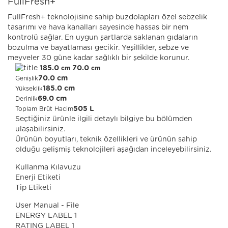
FullFresh+
FullFresh+ teknolojisine sahip buzdolapları özel sebzelik
tasarımı ve hava kanalları sayesinde hassas bir nem
kontrolü sağlar. En uygun şartlarda saklanan gıdaların
bozulma ve bayatlaması gecikir. Yeşillikler, sebze ve
meyveler 30 güne kadar sağlıklı bir şekilde korunur.
185.0
70.0
cm
cm
70.0 cm
Genişlik
185.0 cm
Yükseklik
69.0 cm
Derinlik
505 L
Toplam Brüt Hacim
Seçtiğiniz ürünle ilgili detaylı bilgiye bu bölümden
ulaşabilirsiniz.
Ürünün boyutları, teknik özellikleri ve ürünün sahip
olduğu gelişmiş teknolojileri aşağıdan inceleyebilirsiniz.
Kullanma Kılavuzu
Enerji Etiketi
Tip Etiketi
User Manual - File
ENERGY LABEL 1
RATING LABEL 1