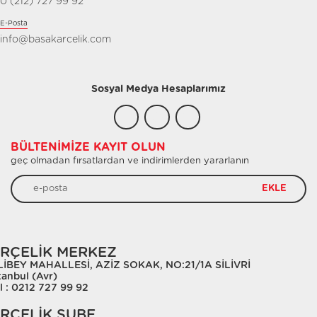
0 (212) 727 99 92
E-Posta
info@basakarcelik.com
Sosyal Medya Hesaplarımız
BÜLTENIMIZE KAYIT OLUN
geç olmadan fırsatlardan ve indirimlerden yararlanın
EKLE
RÇELİK MERKEZ
LİBEY MAHALLESİ, AZİZ SOKAK, NO:21/1A SİLİVRİ
tanbul (Avr)
l : 0212 727 99 92
RÇELİK ŞUBE