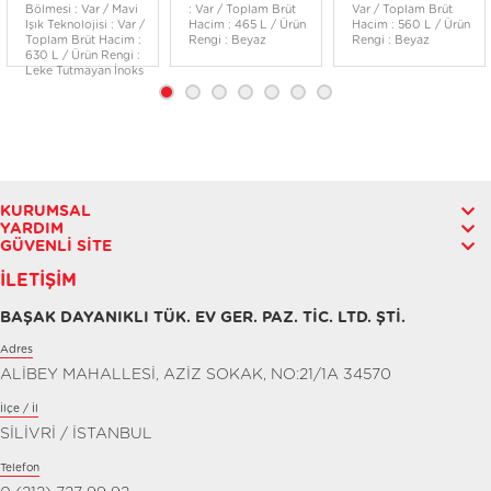
Bölmesi : Var / Mavi
: Var / Toplam Brüt
Var / Toplam Brüt
Işık Teknolojisi : Var /
Hacim : 465 L / Ürün
Hacim : 560 L / Ürün
Toplam Brüt Hacim :
Rengi : Beyaz
Rengi : Beyaz
630 L / Ürün Rengi :
Leke Tutmayan İnoks
KURUMSAL
YARDIM
GÜVENLI SITE
İLETIŞIM
BAŞAK DAYANIKLI TÜK. EV GER. PAZ. TİC. LTD. ŞTİ.
Adres
ALİBEY MAHALLESİ, AZİZ SOKAK, NO:21/1A 34570
İlçe / İl
SİLİVRİ / İSTANBUL
Telefon